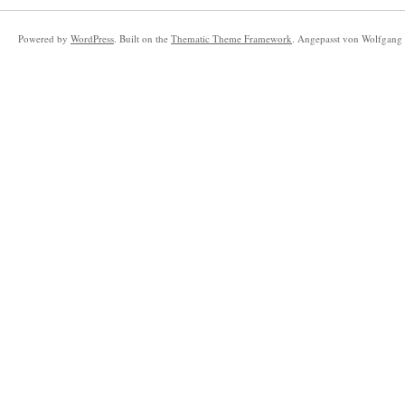
Powered by
WordPress
. Built on the
Thematic Theme Framework
. Angepasst von Wolfgang 