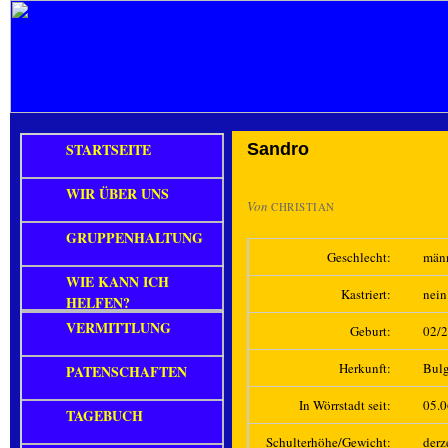
STARTSEITE
Sandro
WIR ÜBER UNS
Von
CHRISTIAN
GRUPPENHALTUNG
Geschlecht:
män
WIE KANN ICH
Kastriert:
nein
HELFEN?
VERMITTLUNG
Geburt:
02/
Herkunft:
Bulg
PATENSCHAFTEN
In Wörrstadt seit:
05.
TAGEBUCH
Schulterhöhe/Gewicht:
derz