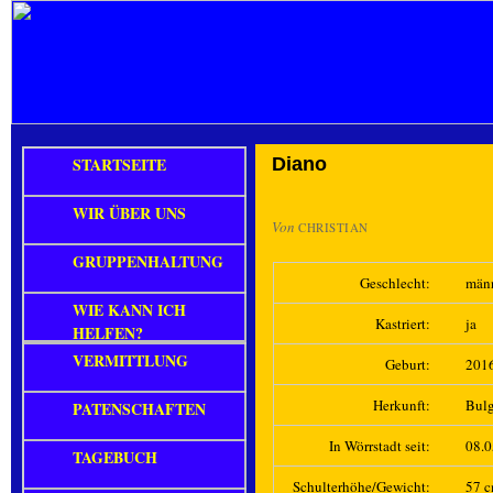
STARTSEITE
Diano
WIR ÜBER UNS
Von
CHRISTIAN
GRUPPENHALTUNG
Geschlecht:
män
WIE KANN ICH
Kastriert:
ja
HELFEN?
VERMITTLUNG
Geburt:
201
Herkunft:
Bulg
PATENSCHAFTEN
In Wörrstadt seit:
08.
TAGEBUCH
Schulterhöhe/Gewicht:
57 c