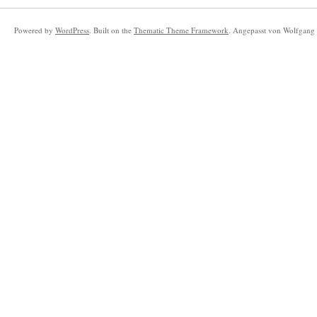
Powered by
WordPress
. Built on the
Thematic Theme Framework
. Angepasst von Wolfgang 