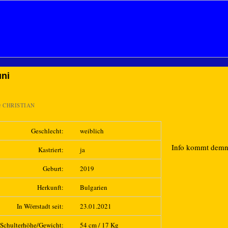
ni
n
CHRISTIAN
Geschlecht:
weiblich
Info kommt dem
Kastriert:
ja
Geburt:
2019
Herkunft:
Bulgarien
In Wörrstadt seit:
23.01.2021
Schulterhöhe/Gewicht:
54 cm / 17 Kg