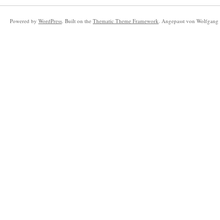
Powered by
WordPress
. Built on the
Thematic Theme Framework
. Angepasst von Wolfgang 