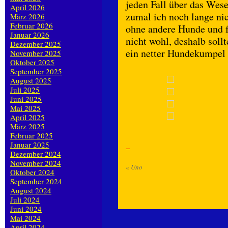
jeden Fall über das Wes
April 2026
zumal ich noch lange ni
März 2026
Februar 2026
ohne andere Hunde und f
Januar 2026
nicht wohl, deshalb sol
Dezember 2025
ein netter Hundekumpel 
November 2025
Oktober 2025
September 2025
August 2025
Juli 2025
Juni 2025
Mai 2025
April 2025
März 2025
Februar 2025
Januar 2025
Dezember 2024
November 2024
«
Uno
Oktober 2024
September 2024
August 2024
Juli 2024
Juni 2024
Mai 2024
April 2024