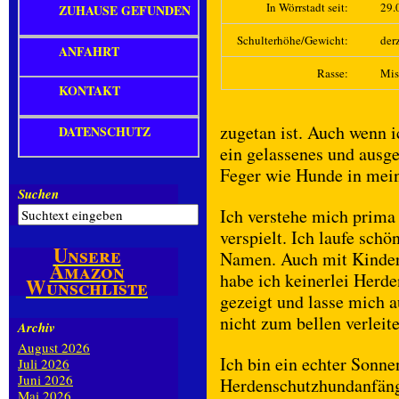
In Wörrstadt seit:
29.
ZUHAUSE GEFUNDEN
Schulterhöhe/Gewicht:
derz
ANFAHRT
Rasse:
Mis
KONTAKT
zugetan ist. Auch wenn i
DATENSCHUTZ
ein gelassenes und ausg
Feger wie Hunde in mein
Suchen
Ich verstehe mich prima
verspielt. Ich laufe sch
Unsere
Namen. Auch mit Kindern
Amazon
habe ich keinerlei Herd
Wunschliste
gezeigt und lasse mich 
nicht zum bellen verleite
Archiv
August 2026
Ich bin ein echter Sonne
Juli 2026
Juni 2026
Herdenschutzhundanfänger
Mai 2026