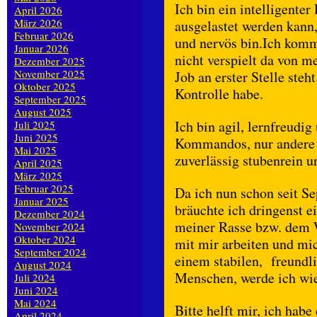
Ich bin ein intelligente
April 2026
März 2026
ausgelastet werden kann,
Februar 2026
und nervös bin.Ich komm
Januar 2026
nicht verspielt da von 
Dezember 2025
November 2025
Job an erster Stelle ste
Oktober 2025
Kontrolle habe.
September 2025
August 2025
Ich bin agil, lernfreudig
Juli 2025
Juni 2025
Kommandos, nur andere H
Mai 2025
zuverlässig stubenrein u
April 2025
März 2025
Februar 2025
Da ich nun schon seit S
Januar 2025
bräuchte ich dringenst 
Dezember 2024
meiner Rasse bzw. dem 
November 2024
Oktober 2024
mit mir arbeiten und mic
September 2024
einem stabilen, freundl
August 2024
Menschen, werde ich wied
Juli 2024
Juni 2024
Mai 2024
Bitte helft mir, ich hab
April 2024