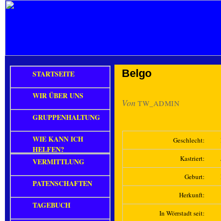
Belgo
STARTSEITE
WIR ÜBER UNS
Von
TW_ADMIN
GRUPPENHALTUNG
WIE KANN ICH
Geschlecht:
HELFEN?
Kastriert:
VERMITTLUNG
Geburt:
PATENSCHAFTEN
Herkunft:
TAGEBUCH
In Wörrstadt seit: