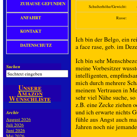
ZUHAUSE GEFUNDEN
Schulterhöhe/Gewicht:
ANFAHRT
Rasse:
KONTAKT
Ich bin der Belgo, ein re
DATENSCHUTZ
a face rase, geb. im De
Ich bin sehr Menschbezo
Suchen
meine Vorbesitzer wusste
intelligenten, empfinds
mich durch mehrere Schä
Unsere
meinem Vertrauen in Me
Amazon
sehr viel Nähe suche, s
Wunschliste
z.B. eine Zecke ziehen o
und ich erwarte nichts G
Archiv
fühle aus Angst auch ma
August 2026
Juli 2026
Jahren noch nie jemanden
Juni 2026
Mai 2026