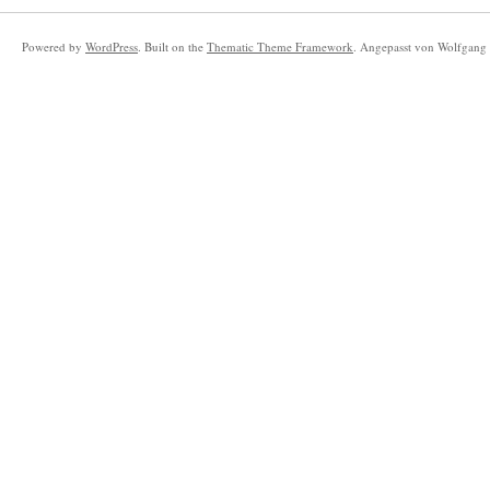
Powered by
WordPress
. Built on the
Thematic Theme Framework
. Angepasst von Wolfgang 