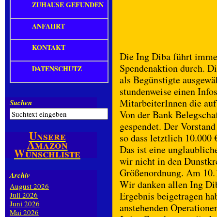
ZUHAUSE GEFUNDEN
ANFAHRT
KONTAKT
Die Ing Diba führt imme
Spendenaktion durch. Di
DATENSCHUTZ
als Begünstigte ausgewä
stundenweise einen Info
MitarbeiterInnen die auf
Suchen
Von der Bank Belegschaf
gespendet. Der Vorstand
Unsere
so dass letztlich 10.00
Amazon
Das ist eine unglaublic
Wunschliste
wir nicht in den Dunstkr
Größenordnung. Am 10.12
Archiv
Wir danken allen Ing Di
August 2026
Ergebnis beigetragen ha
Juli 2026
Juni 2026
anstehenden Operationen
Mai 2026