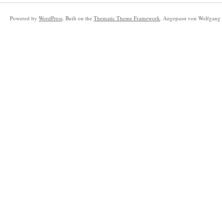
Powered by
WordPress
. Built on the
Thematic Theme Framework
. Angepasst von Wolfgang 