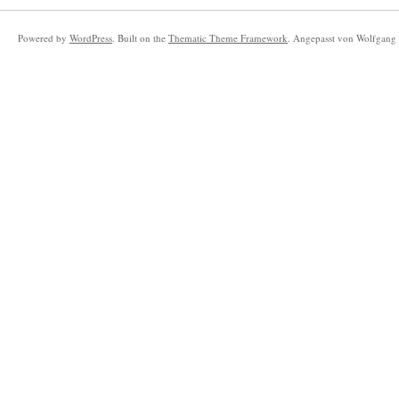
Powered by
WordPress
. Built on the
Thematic Theme Framework
. Angepasst von Wolfgang 