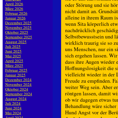
April 2026
oder Störung und sie hört
März 2026
nicht damit an. Grundsät
Februar 2026
alleine in ihrem Raum is
Januar 2026
Dezember 2025
wenn Sita körperlich etwa
November 2025
nachdrücklich geschädig
Oktober 2025
Selbstbewusstsein und lä
September 2025
August 2025
wirklich traurig sie so z
Juli 2025
uns Menschen, nur ein si
Juni 2025
sich ergehen lassen. Wir
Mai 2025
April 2025
dass ihre Augen wieder 
März 2025
Hoffnungslosigkeit die s
Februar 2025
vielleicht wieder in der 
Januar 2025
Dezember 2024
Freude zu empfinden. Fall
November 2024
weiter Weg sein. Aber er
Oktober 2024
röntgen lassen, damit wi
September 2024
August 2024
ob wir dagegen etwas tu
Juli 2024
Behandlung wäre sicher 
Juni 2024
Hund Angst vor der Berü
Mai 2024
April 2024