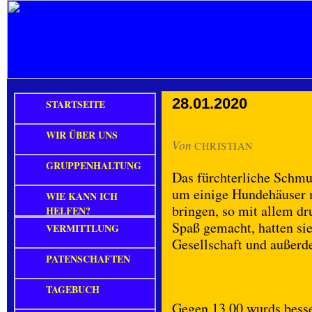
28.01.2020
STARTSEITE
WIR ÜBER UNS
Von
CHRISTIAN
GRUPPENHALTUNG
Das fürchterliche Schmu
um einige Hundehäuser m
WIE KANN ICH
bringen, so mit allem d
HELFEN?
Spaß gemacht, hatten si
VERMITTLUNG
Gesellschaft und außerd
PATENSCHAFTEN
TAGEBUCH
Gegen 13.00 wurds besse