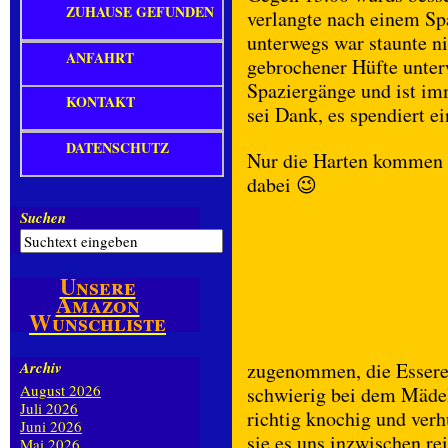
ZUHAUSE GEFUNDEN
verlangte nach einem Spa
unterwegs war staunte ni
ANFAHRT
gebrochener Hüfte unterw
Spaziergänge und ist im
KONTAKT
sei Dank, es spendiert e
DATENSCHUTZ
Nur die Harten kommen i
dabei 😉
Suchen
Unsere
Amazon
Wunschliste
Archiv
zugenommen, die Esserei
August 2026
schwierig bei dem Mädel.
Juli 2026
richtig knochig und ver
Juni 2026
sie es uns inzwischen re
Mai 2026