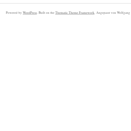
Powered by
WordPress
. Built on the
Thematic Theme Framework
. Angepasst von Wolfgang 