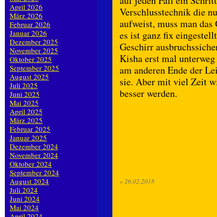
auf jeden Fall ein Schrit
April 2026
Verschlusstechnik die nu
März 2026
aufweist, muss man das 
Februar 2026
Januar 2026
es ist ganz fix eingestel
Dezember 2025
Geschirr ausbruchssiche
November 2025
Kisha erst mal unterweg
Oktober 2025
September 2025
am anderen Ende der Lein
August 2025
sie. Aber mit viel Zeit 
Juli 2025
besser werden.
Juni 2025
Mai 2025
April 2025
März 2025
Februar 2025
Januar 2025
Dezember 2024
November 2024
Oktober 2024
September 2024
August 2024
«
26.02.2018
Juli 2024
Juni 2024
Mai 2024
April 2024