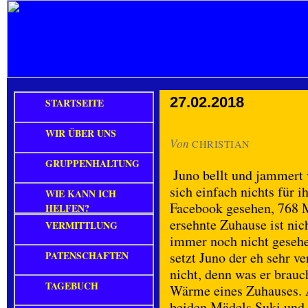
27.02.2018
STARTSEITE
WIR ÜBER UNS
Von
CHRISTIAN
GRUPPENHALTUNG
Juno bellt und jammert v
sich einfach nichts für 
WIE KANN ICH
Facebook gesehen, 768 M
HELFEN?
ersehnte Zuhause ist nic
VERMITTLUNG
immer noch nicht gesehe
PATENSCHAFTEN
setzt Juno der eh sehr v
nicht, denn was er brau
TAGEBUCH
Wärme eines Zuhauses. 
beiden Mädels Suki und 