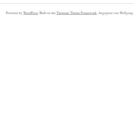
Powered by
WordPress
. Built on the
Thematic Theme Framework
. Angepasst von Wolfgang 