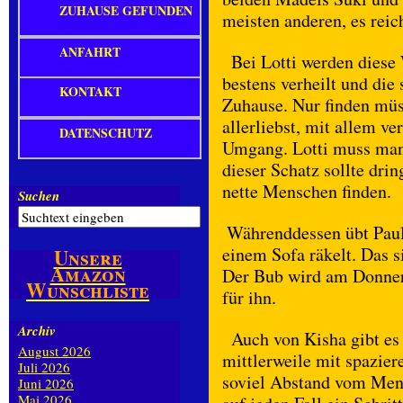
ZUHAUSE GEFUNDEN
meisten anderen, es reich
ANFAHRT
Bei Lotti werden diese 
bestens verheilt und die
KONTAKT
Zuhause. Nur finden müss
allerliebst, mit allem ve
DATENSCHUTZ
Umgang. Lotti muss man
dieser Schatz sollte dr
nette Menschen finden.
Suchen
Währenddessen übt Paul
einem Sofa räkelt. Das s
Unsere
Amazon
Der Bub wird am Donner
Wunschliste
für ihn.
Archiv
Auch von Kisha gibt es F
August 2026
mittlerweile mit spaziere
Juli 2026
soviel Abstand vom Mensc
Juni 2026
Mai 2026