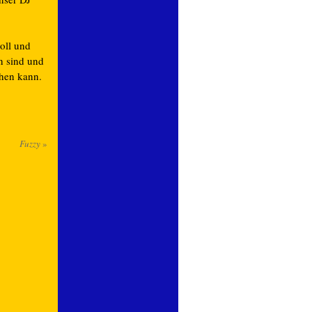
oll und
n sind und
hen kann.
Fuzzy
»