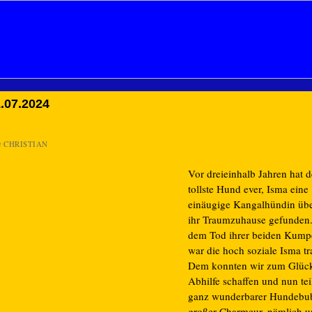
.07.2024
n
CHRISTIAN
Vor dreieinhalb Jahren hat d
tollste Hund ever, Isma eine
einäugige Kangalhündin übe
ihr Traumzuhause gefunden
dem Tod ihrer beiden Kump
war die hoch soziale Isma tr
Dem konnten wir zum Glüc
Abhilfe schaffen und nun teil
ganz wunderbarer Hundebu
großer Charmeur, nämlich u