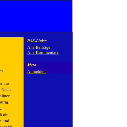
RSS-Links:
Alle Beiträge
Alle Kommentare
Meta
er
Anmelden
r uns
. Nach
elinen
aurig.
k
t ein
b und
nser DJ