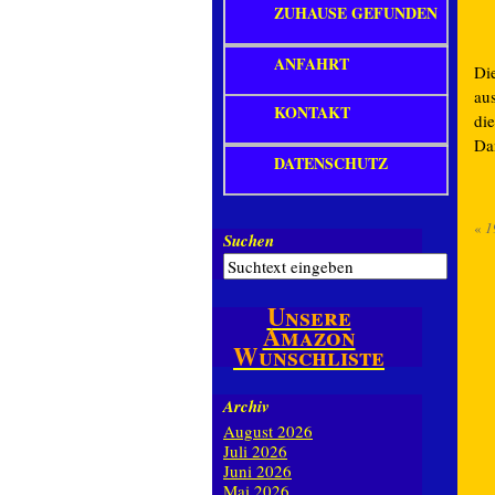
ZUHAUSE GEFUNDEN
ANFAHRT
Die
au
KONTAKT
di
Da
DATENSCHUTZ
«
1
Suchen
Unsere
Amazon
Wunschliste
Archiv
August 2026
Juli 2026
Juni 2026
Mai 2026