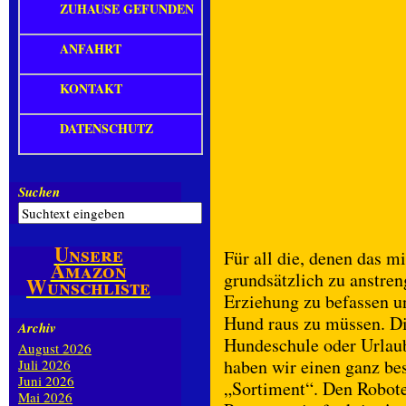
ZUHAUSE GEFUNDEN
ANFAHRT
KONTAKT
DATENSCHUTZ
Suchen
Unsere
Für all die, denen das 
Amazon
grundsätzlich zu anstren
Wunschliste
Erziehung zu befassen u
Hund raus zu müssen. Die
Archiv
Hundeschule oder Urlaubs
August 2026
haben wir einen ganz b
Juli 2026
Juni 2026
„Sortiment“. Den Robot
Mai 2026