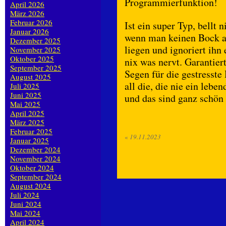
Programmierfunktion!
April 2026
März 2026
Februar 2026
Ist ein super Typ, bellt 
Januar 2026
wenn man keinen Bock auf
Dezember 2025
liegen und ignoriert ihn
November 2025
Oktober 2025
nix was nervt. Garantier
September 2025
Segen für die gestresste
August 2025
all die, die nie ein leb
Juli 2025
Juni 2025
und das sind ganz schön
Mai 2025
April 2025
März 2025
Februar 2025
«
19.11.2023
Januar 2025
Dezember 2024
November 2024
Oktober 2024
September 2024
August 2024
Juli 2024
Juni 2024
Mai 2024
April 2024