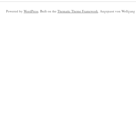
Powered by
WordPress
. Built on the
Thematic Theme Framework
. Angepasst von Wolfgang 