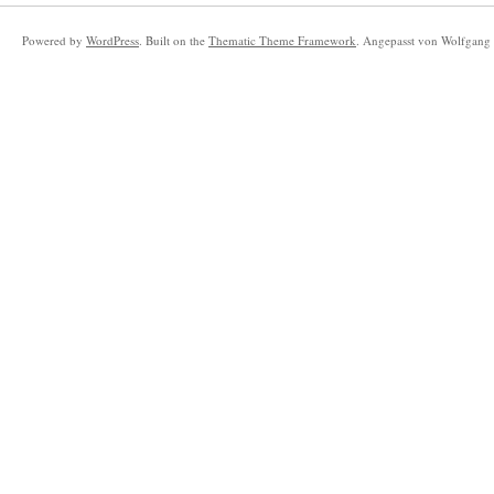
Powered by
WordPress
. Built on the
Thematic Theme Framework
. Angepasst von Wolfgang 