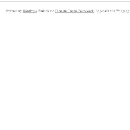
Powered by
WordPress
. Built on the
Thematic Theme Framework
. Angepasst von Wolfgang 