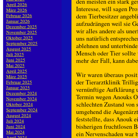
den meisten ein stark ge
April 2026
Interesse, will sagen Pr
März 2026
dem Tierbesitzer angeb
Februar 2026
Januar 2026
aufzudrängen weil sie G
Dezember 2025
wir alles andere als une
November 2025
uns natürlich entsprech
Oktober 2025
September 2025
ablehnen und unterbinde
August 2025
Mensch oder Tier sollte 
Juli 2025
mehr der Fall, kann dab
Juni 2025
Mai 2025
April 2025
Wir waren überaus posit
März 2025
der Tierarztklinik Trilli
Februar 2025
Januar 2025
vernünftige Aufklärung 
Dezember 2024
Termin wegen Anouks Ohr
November 2024
schlechten Zustand von 
Oktober 2024
September 2024
umgehend die Augenärzti
August 2024
feststellte, dass Anouk 
Juli 2024
bisherigen fruchtlosen 
Juni 2024
Mai 2024
ein Nervenschaden war b
April 2024