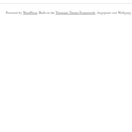
Powered by
WordPress
. Built on the
Thematic Theme Framework
. Angepasst von Wolfgang 