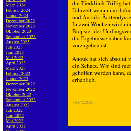
die Tierklinik Trillig h
März 2024
Fahrzeit wenn man dafü
Februar 2024
Januar 2024
und Anouks Ärzteodysse
Dezember 2023
In zwei Wochen wird ei
November 2023
Biopsie der Umfangsve
Oktober 2023
September 2023
die Ergebnisse haben ka
August 2023
vorzugehen ist.
Juli 2023
Juni 2023
Mai 2023
Anouk hat sich absolut 
April 2023
ein Schatz. Wir sind meh
März 2023
geholfen werden kann, d
Februar 2023
Januar 2023
erheblich.
Dezember 2022
November 2022
Oktober 2022
September 2022
«
03.12.2025
August 2022
Juli 2022
Juni 2022
Mai 2022
April 2022