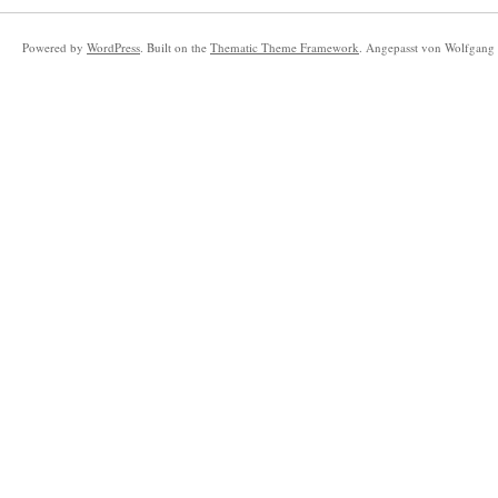
Powered by
WordPress
. Built on the
Thematic Theme Framework
. Angepasst von Wolfgang 