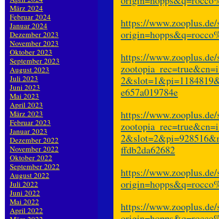
origin=hopps&q=rocco
März 2024
Februar 2024
https://www.zooplus.de/
Januar 2024
origin=hopps&q=rocco
Dezember 2023
November 2023
Oktober 2023
https://www.zooplus.de
September 2023
zootopia_rec=true&cn=
August 2023
Juli 2023
2&slot=1&pi=1184819&
Juni 2023
e657a019784e
Mai 2023
April 2023
https://www.zooplus.de
März 2023
Februar 2023
zootopia_rec=true&cn=
Januar 2023
2&slot=2&pi=928516&rr
Dezember 2022
ffdb2da62682
November 2022
Oktober 2022
September 2022
https://www.zooplus.de/
August 2022
origin=hopps&q=rocco
Juli 2022
Juni 2022
Mai 2022
https://www.zooplus.de/
April 2022
origin=hopps&q=rocco