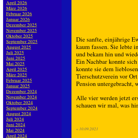
April 2026
März 2026
Februar 2026
Januar 2026
Dezember 2025
November 2025
Oktober 2025
Die sanfte, einjährige E
September 2025
kaum fassen. Sie lebte i
August 2025
Juli 2025
und bekam hin und wiede
Juni 2025
Ein Nachbar konnte sich
Mai 2025
konnte sie dem lieblose
April 2025
März 2025
Tierschutzverein vor Ort
Februar 2025
Pension untergebracht, w
Januar 2025
Dezember 2024
November 2024
Alle vier werden jetzt e
Oktober 2024
schauen wir mal, was hin
September 2024
August 2024
Juli 2024
Juni 2024
«
10.09.2021
Mai 2024
April 2024