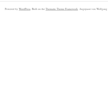
Powered by
WordPress
. Built on the
Thematic Theme Framework
. Angepasst von Wolfgang 