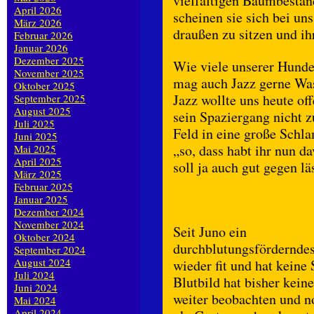
vielfältigen Baumbestan
April 2026
scheinen sie sich bei un
März 2026
draußen zu sitzen und ih
Februar 2026
Januar 2026
Dezember 2025
Wie viele unserer Hund
November 2025
mag auch Jazz gerne Was
Oktober 2025
Jazz wollte uns heute off
September 2025
August 2025
sein Spaziergang nicht 
Juli 2025
Feld in eine große Schla
Juni 2025
„so, dass habt ihr nun
Mai 2025
April 2025
soll ja auch gut gegen lä
März 2025
Februar 2025
Januar 2025
Dezember 2024
November 2024
Seit Juno ein
Oktober 2024
durchblutungsförderndes
September 2024
August 2024
wieder fit und hat keine
Juli 2024
Blutbild hat bisher kei
Juni 2024
weiter beobachten und n
Mai 2024
April 2024