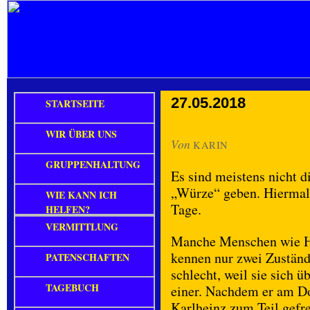
27.05.2018
STARTSEITE
WIR ÜBER UNS
Von
KARIN
GRUPPENHALTUNG
Es sind meistens nicht d
„Würze“ geben. Hiermal 
WIE KANN ICH
Tage.
HELFEN?
VERMITTLUNG
Manche Menschen wie 
kennen nur zwei Zuständ
PATENSCHAFTEN
schlecht, weil sie sich ü
TAGEBUCH
einer. Nachdem er am Do
Karlheinz zum Teil gefre