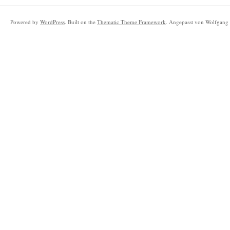
Powered by
WordPress
. Built on the
Thematic Theme Framework
. Angepasst von Wolfgang 