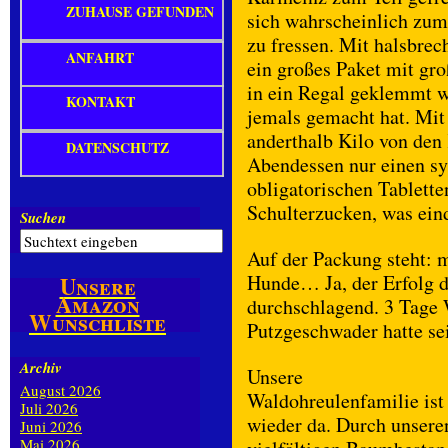
ZUHAUSE GEFUNDEN
sich wahrscheinlich zum 
zu fressen. Mit halsbrec
ANFAHRT
ein großes Paket mit gr
in ein Regal geklemmt wa
KONTAKT
jemals gemacht hat. Mit 
anderthalb Kilo von den
DATENSCHUTZ
Abendessen nur einen sy
obligatorischen Tablette
Schulterzucken, was eind
Suchen
Auf der Packung steht: 
Hunde… Ja, der Erfolg 
Unsere
Amazon
durchschlagend. 3 Tage 
Wunschliste
Putzgeschwader hatte se
Archiv
Unsere
August 2026
Waldohreulenfamilie ist
Juli 2026
wieder da. Durch unsere
Juni 2026
Mai 2026