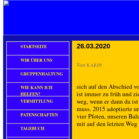
26.03.2020
STARTSEITE
WIR ÜBER UNS
Von
KARIN
GRUPPENHALTUNG
sich auf den Abschied v
WIE KANN ICH
ist immer zu früh und z
HELFEN?
weg, wenn er dann da is
VERMITTLUNG
muss. 2015 adoptierte u
PATENSCHAFTEN
vier Pfoten, unseren Ba
mit auf den letzten Weg
TAGEBUCH