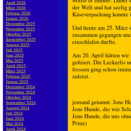
wollte er immer: Dabei s
April 2026
der Welt und hat seelig 
März 2026
Februar 2026
Käseverpackung konnte i
Januar 2026
Dezember 2025
Und heute am 25. März s
November 2025
zusammen gegangen und h
Oktober 2025
September 2025
einschlafen durfte.
August 2025
Juli 2025
Am 20. April hätten wir
Juni 2025
Mai 2025
gefeiert. Die Leckerlis 
April 2025
fressen ging schon imme
März 2025
zuletzt.
Februar 2025
Januar 2025
Dezember 2024
November 2024
Oktober 2024
jemand genannt. Jene Hu
September 2024
August 2024
Jene Hunde, die wie Sc
Juli 2024
Jene Hunde, die uns ohn
Juni 2024
Prinz)
Mai 2024
April 2024