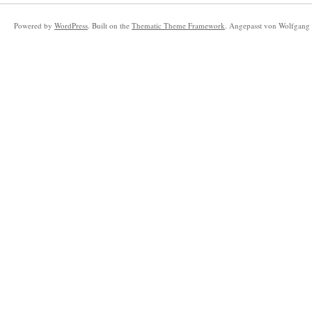
Powered by
WordPress
. Built on the
Thematic Theme Framework
. Angepasst von Wolfgang 