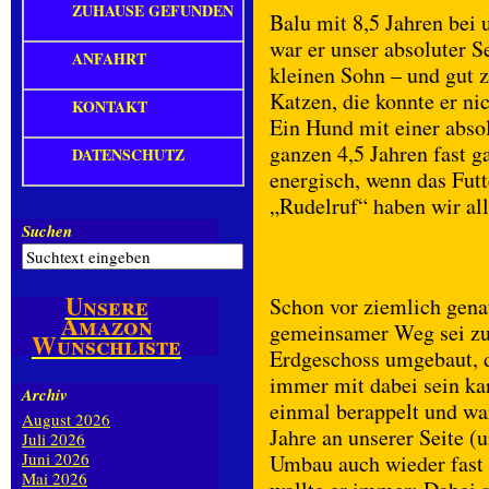
ZUHAUSE GEFUNDEN
Balu mit 8,5 Jahren bei 
war er unser absoluter S
ANFAHRT
kleinen Sohn – und gut 
Katzen, die konnte er nic
KONTAKT
Ein Hund mit einer absol
ganzen 4,5 Jahren fast g
DATENSCHUTZ
energisch, wenn das Futt
„Rudelruf“ haben wir all
Suchen
Unsere
Schon vor ziemlich gena
Amazon
gemeinsamer Weg sei zu
Wunschliste
Erdgeschoss umgebaut, d
immer mit dabei sein kan
Archiv
einmal berappelt und wa
August 2026
Jahre an unserer Seite (
Juli 2026
Juni 2026
Umbau auch wieder fast b
Mai 2026