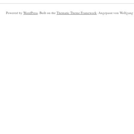
Powered by
WordPress
. Built on the
Thematic Theme Framework
. Angepasst von Wolfgang 