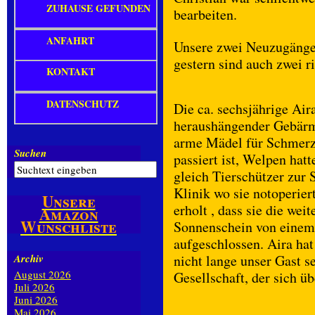
ZUHAUSE GEFUNDEN
bearbeiten.
ANFAHRT
Unsere zwei Neuzugänge
gestern sind auch zwei r
KONTAKT
DATENSCHUTZ
Die ca. sechsjährige Ai
heraushängender Gebärm
arme Mädel für Schmerze
Suchen
passiert ist, Welpen hat
gleich Tierschützer zur 
Klinik wo sie notoperier
Unsere
erholt , dass sie die weit
Amazon
Wunschliste
Sonnenschein von einem 
aufgeschlossen. Aira hat
Archiv
nicht lange unser Gast se
August 2026
Gesellschaft, der sich üb
Juli 2026
Juni 2026
Mai 2026