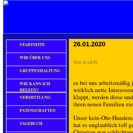
26.01.2020
STARTSEITE
WIR ÜBER UNS
Von
KARIN
GRUPPENHALTUNG
es bei uns arbeitsmäßig 
WIE KANN ICH
wirklich nette Interess
HELFEN?
klappt, werden diese un
VERMITTLUNG
ihren neuen Familien zi
PATENSCHAFTEN
Unser kein-Ohr-Hundemä
TAGEBUCH
hat es unglaublich toll
Christian war schlichtw