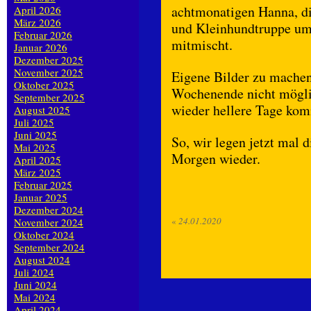
achtmonatigen Hanna, die
April 2026
März 2026
und Kleinhundtruppe um 
Februar 2026
mitmischt.
Januar 2026
Dezember 2025
November 2025
Eigene Bilder zu machen
Oktober 2025
Wochenende nicht möglic
September 2025
wieder hellere Tage ko
August 2025
Juli 2025
Juni 2025
So, wir legen jetzt mal 
Mai 2025
Morgen wieder.
April 2025
März 2025
Februar 2025
Januar 2025
Dezember 2024
«
24.01.2020
November 2024
Oktober 2024
September 2024
August 2024
Juli 2024
Juni 2024
Mai 2024
April 2024