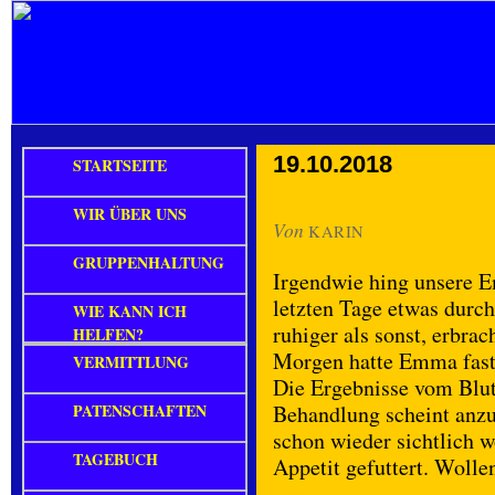
19.10.2018
STARTSEITE
WIR ÜBER UNS
Von
KARIN
GRUPPENHALTUNG
Irgendwie hing unsere 
letzten Tage etwas durc
WIE KANN ICH
ruhiger als sonst, erbra
HELFEN?
Morgen hatte Emma fast 
VERMITTLUNG
Die Ergebnisse vom Blut
PATENSCHAFTEN
Behandlung scheint anzu
schon wieder sichtlich w
TAGEBUCH
Appetit gefuttert. Wollen