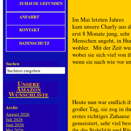
ZUHAUSE GEFUNDEN
ANFAHRT
Im Mai letzten Jahres
kam unsere Charly aus de
KONTAKT
erst 8 Monate jung, sehr
Menschen angeht, in Hund
DATENSCHUTZ
wohler. Mit der Zeit wu
wobei sie sich viel von
wenn sie nach wie vor un
Suchen
Unsere
Amazon
Wunschliste
Heute nun war endlich i
Archiv
großer Tag, sie zog in ih
August 2026
erstes richtiges Zuhause
Juli 2026
gemeistert, sehr viel be
Juni 2026
ihr die Stabilität und R
Mai 2026