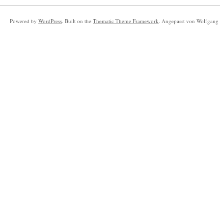
Powered by
WordPress
. Built on the
Thematic Theme Framework
. Angepasst von Wolfgang 