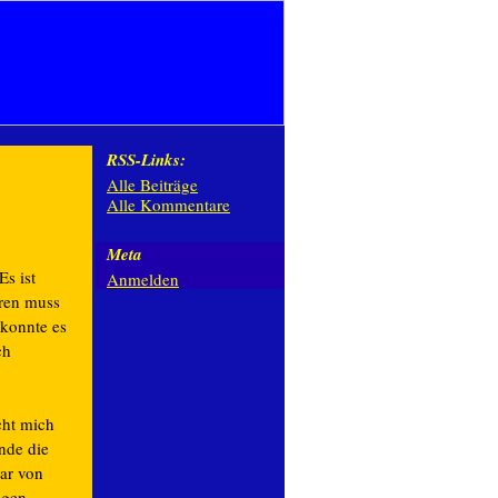
RSS-Links:
Alle Beiträge
Alle Kommentare
Meta
s ist
Anmelden
hren muss
 konnte es
ch
cht mich
nde die
war von
agen