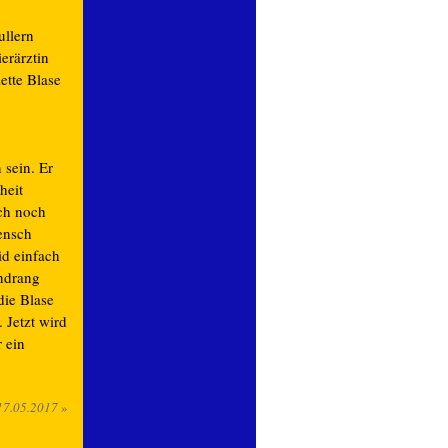
ullern
erärztin
ette Blase
 sein. Er
heit
uch noch
Mensch
id einfach
ndrang
die Blase
 Jetzt wird
 ein
17.05.2017
»