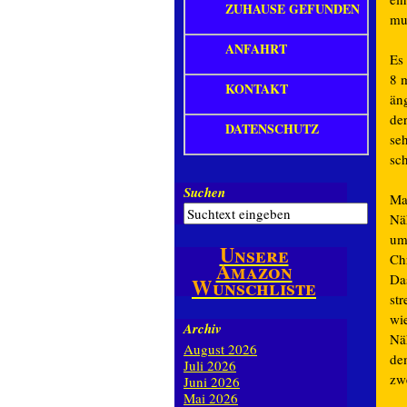
ZUHAUSE GEFUNDEN
mu
ANFAHRT
Es 
8 
KONTAKT
än
der
DATENSCHUTZ
seh
sc
Suchen
Ma
Nä
um
Unsere
Chr
Amazon
Das
Wunschliste
str
wi
Archiv
Näh
August 2026
de
Juli 2026
zw
Juni 2026
Mai 2026