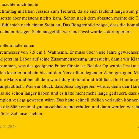
h machte mich heute
hmittag mit klein Jessica zum Tierarzt, da sie sich laufend lange zum p
nsetzte aber meistens nichts kam. Schon nach dem abtasten meinte die Ti
 fühlt sich nach einem Stein an. Das Röngtenbild zeigte, dass die kompl
 einem riesigen Stein ausgefüllt war und Jessi wurde sofort operiert.
 Stein hatte einen
rchmesser von 7,5 cm !, Wahnsinn. Er muss über viele Jahre gewachsen
rd jetzt im Labor auf seine Zusammensetzung untersucht, damit wir Klar
kommen, was das geeignete Futter für sie ist. Bei der Op wurde Jessi a
eich kastriert und ein bis auf den Nerv offen liegender Zahn gezogen. 
eine Maus und bei all dem warst du gut drauf und fröhlich. Ihr Hunde se
 unglaublich. Was ein Glück dass Jessi abgegeben wurde, denn den Har
ss sie schon länger haben und es hätte nicht mehr lange gedauert, dass 
plett verlegt gewesen wäre. Das hätte schnell tödlich verlaufen können.
ch die Süße erstmal gut ausschlafen und erholen und dann werden wir ihr
hönes Zuhause suchen.
4.05.2017