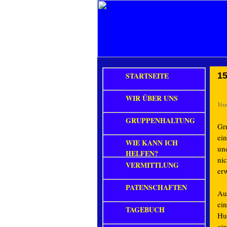
STARTSEITE
15
WIR ÜBER UNS
Vo
GRUPPENHALTUNG
Gr
ei
WIE KANN ICH
un
HELFEN?
ni
VERMITTLUNG
er
PATENSCHAFTEN
Au
ei
TAGEBUCH
Hu
ei