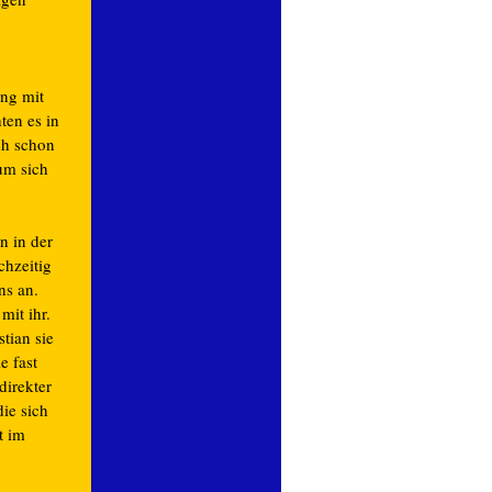
ng mit
ten es in
eh schon
 um sich
n in der
chzeitig
ns an.
mit ihr.
tian sie
e fast
direkter
ie sich
t im