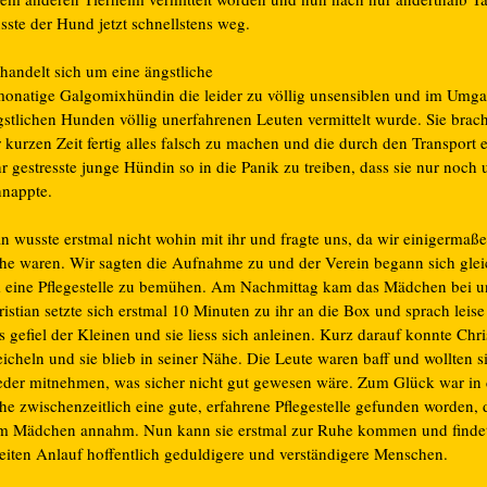
sste der Hund jetzt schnellstens weg.
handelt sich um eine ängstliche
monatige Galgomixhündin die leider zu völlig unsensiblen und im Umga
gstlichen Hunden völlig unerfahrenen Leuten vermittelt wurde. Sie brach
 kurzen Zeit fertig alles falsch zu machen und die durch den Transport 
r gestresste junge Hündin so in die Panik zu treiben, dass sie nur noch
hnappte.
n wusste erstmal nicht wohin mit ihr und fragte uns, da wir einigermaße
he waren. Wir sagten die Aufnahme zu und der Verein begann sich glei
 eine Pflegestelle zu bemühen. Am Nachmittag kam das Mädchen bei u
istian setzte sich erstmal 10 Minuten zu ihr an die Box und sprach leise 
 gefiel der Kleinen und sie liess sich anleinen. Kurz darauf konnte Chris
eicheln und sie blieb in seiner Nähe. Die Leute waren baff und wollten si
eder mitnehmen, was sicher nicht gut gewesen wäre. Zum Glück war in 
e zwischenzeitlich eine gute, erfahrene Pflegestelle gefunden worden, d
m Mädchen annahm. Nun kann sie erstmal zur Ruhe kommen und finde
eiten Anlauf hoffentlich geduldigere und verständigere Menschen.