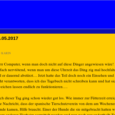
.05.2017
n
KARIN
rrr Computer, wenn man doch nicht auf diese Dinger angewiesen wäre! E
nfach nervtötend, wenn man um diese Uhrzeit das Ding zig mal hochfa
d er dauernd abstürzt… Jetzt hatte das Teil doch noch ein Einsehen und
cht verantworten, dass ich das Tagebuch nicht schreiben kann und hat si
weichen lassen endlich zu funktionieren….
ch dieser Tag ging schon wieder gut los. Wie immer zur Fütterzeit errei
ne Nachricht, dass der spanische Tierschutzverein von dem am Wochene
nde kamen, Hilfe braucht. Einer der Hunde die sie mitgebracht hatten 
nem anderen Tierheim vermittelt worden und nun nach nur anderthalb T