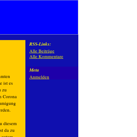
RSS-Links:
Alle Beiträge
Alle Kommentare
Meta
hmten
Anmelden
 ist es
u zu
in Corona
ehmigung
erden.
zu diesem
st da zu
n gutem