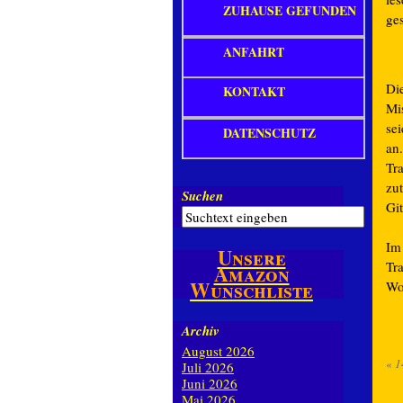
ZUHAUSE GEFUNDEN
ges
ANFAHRT
Di
KONTAKT
Mi
sei
DATENSCHUTZ
an.
Tr
zu
Suchen
Git
Im
Unsere
Tr
Amazon
Wunschliste
Wo
Archiv
August 2026
«
1
Juli 2026
Juni 2026
Mai 2026