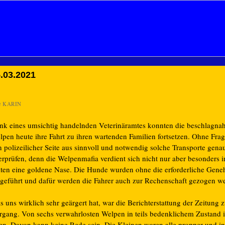
.03.2021
n
KARIN
nk eines umsichtig handelnden Veterinäramtes konnten die beschlagna
pen heute ihre Fahrt zu ihren wartenden Familien fortsetzen. Ohne Frage
n polizeilicher Seite aus sinnvoll und notwendig solche Transporte gena
erprüfen, denn die Welpenmafia verdient sich nicht nur aber besonders 
iten eine goldene Nase. Die Hunde wurden ohne die erforderliche Gen
ngeführt und dafür werden die Fahrer auch zur Rechenschaft gezogen w
 uns wirklich sehr geärgert hat, war die Berichterstattung der Zeitung 
rgang. Von sechs verwahrlosten Welpen in teils bedenklichem Zustand i
sen. Davon kann keine Rede sein. Die Kleinen waren alle propper und i