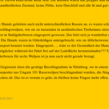
undheitlichen Zustand, keine Flöhe, kein Durchfall und alle fit und gut 
e Hunde gehörten auch nicht unterschiedlichen Rassen an, es waren sch
schlingswelpen, wie sie zu tausenden in ausländischen Tierheimen sitze
en in Stahlgitterboxen eingesperrt gewesen. Das hört sich ja wunderbar 
 Die Hunde waren in Gitterkäfigen untergebracht, wie sie üblicherweise
ansport benutzt werden. Eingesperrt…, wäre es der Gesundheit der Hun
träglicher während der Fahrt frei auf der Ladefläche herumzulaufen??? 
terboxen für sechs Welpen ist ja nun auch nicht gerade beengt.
 Gegensatz dazu die gestrige Beschlagnahme in Nürnberg, wo in einem
ansporter aus Ungarn 101 Rassewelpen beschlagnahmt wurden, die Jüng
chen alt. Das ist es worum es geht, da bleiben keine Fragen mehr offen.
4.03.2021