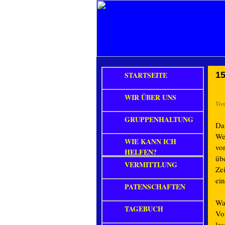
STARTSEITE
15
WIR ÜBER UNS
Vo
GRUPPENHALTUNG
Da
Wel
WIE KANN ICH
vo
HELFEN?
üb
VERMITTLUNG
Ze
ei
PATENSCHAFTEN
Was
TAGEBUCH
Vo
le