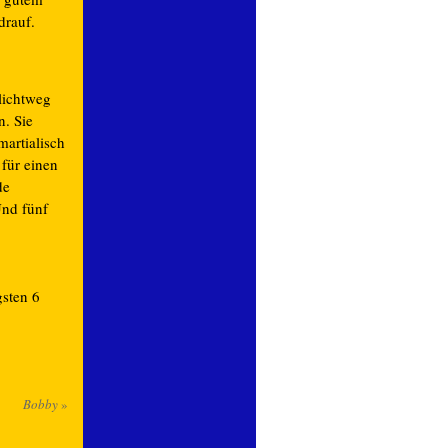
drauf.
lichtweg
n. Sie
martialisch
 für einen
de
Und fünf
sten 6
Bobby
»