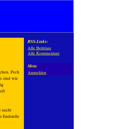
RSS-Links:
Alle Beiträge
Alle Kommentare
Meta
chen. Pech
Anmelden
n sind wie
ig
 oft
 sucht
r Endstelle