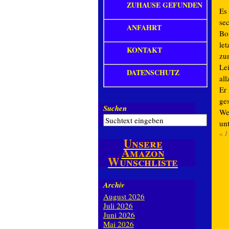
ZUHAUSE GEFUNDEN
Es
sec
ANFAHRT
Bor
le
KONTAKT
zu
Lei
DATENSCHUTZ
all
Er
ge
Suchen
Wer
un
«
1
Unsere
Amazon
Wunschliste
Archiv
August 2026
Juli 2026
Juni 2026
Mai 2026