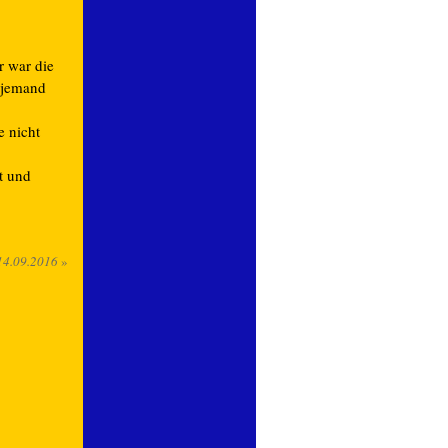
r war die
 jemand
e nicht
t und
14.09.2016
»