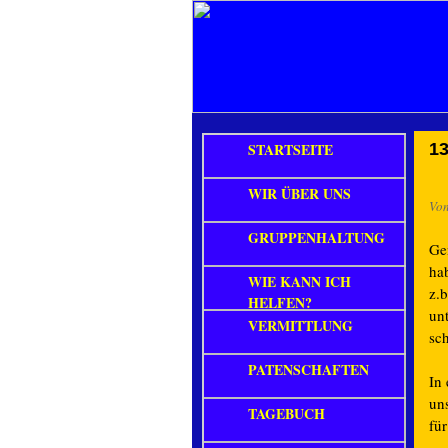
STARTSEITE
13
WIR ÜBER UNS
Vo
GRUPPENHALTUNG
Ge
ha
WIE KANN ICH
z.b
HELFEN?
unt
VERMITTLUNG
sc
PATENSCHAFTEN
In
uns
TAGEBUCH
fü