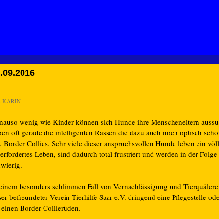
.09.2016
n
KARIN
nauso wenig wie Kinder können sich Hunde ihre Menscheneltern aussu
ben oft gerade die intelligenten Rassen die dazu auch noch optisch schö
. Border Collies. Sehr viele dieser anspruchsvollen Hunde leben ein völl
erfordertes Leben, sind dadurch total frustriert und werden in der Folge
hwierig.
 einem besonders schlimmen Fall von Vernachlässigung und Tierquälerei
er befreundeter Verein Tierhilfe Saar e.V. dringend eine Pflegestelle ode
r einen Border Collierüden.