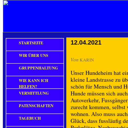
12.04.2021
STARTSEITE
WIR ÜBER UNS
Von
KARIN
GRUPPENHALTUNG
Unser Hundeheim hat ein
kleine Landstrasse zu üb
WIE KANN ICH
schön für Mensch und Hu
HELFEN?
Hunde müssen sich auch 
VERMITTLUNG
Autoverkehr, Fussgänger
PATENSCHAFTEN
zurecht kommen, selbst w
wohnen. Also muss auch 
TAGEBUCH
Glück, dass fussläufig d
Parkplätze, Neubaugebi