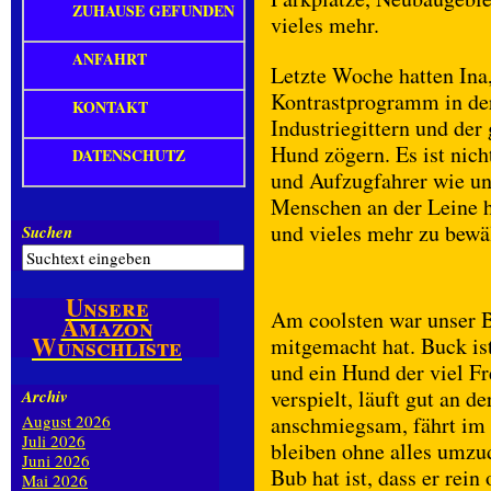
ZUHAUSE GEFUNDEN
vieles mehr.
ANFAHRT
Letzte Woche hatten Ina
Kontrastprogramm in der
KONTAKT
Industriegittern und der
Hund zögern. Es ist nicht
DATENSCHUTZ
und Aufzugfahrer wie un
Menschen an der Leine ha
und vieles mehr zu bewä
Suchen
Unsere
Am coolsten war unser Bu
Amazon
Wunschliste
mitgemacht hat. Buck ist
und ein Hund der viel Fr
verspielt, läuft gut an d
Archiv
August 2026
anschmiegsam, fährt im 
Juli 2026
bleiben ohne alles umz
Juni 2026
Bub hat ist, dass er rein
Mai 2026