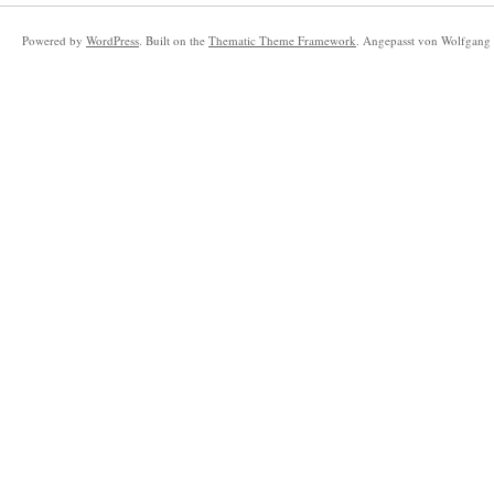
Powered by
WordPress
. Built on the
Thematic Theme Framework
. Angepasst von Wolfgang 