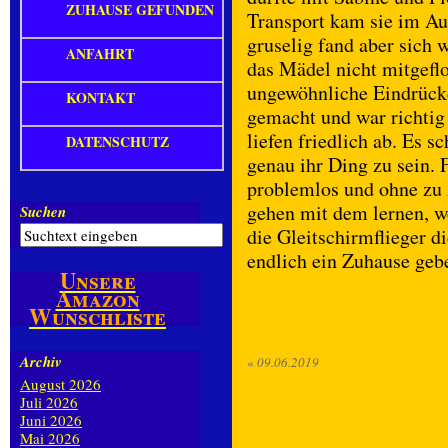
ZUHAUSE GEFUNDEN
Transport kam sie im Aut
gruselig fand aber sich w
ANFAHRT
das Mädel nicht mitgeflo
ungewöhnliche Eindrück
KONTAKT
gemacht und war richti
liefen friedlich ab. Es s
DATENSCHUTZ
genau ihr Ding zu sein. 
problemlos und ohne zu 
gehen mit dem lernen, w
Suchen
die Gleitschirmflieger d
endlich ein Zuhause geb
Unsere
Amazon
Wunschliste
Archiv
«
09.06.2019
August 2026
Juli 2026
Juni 2026
Mai 2026