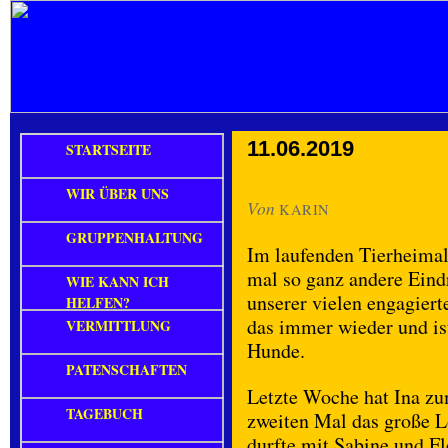
11.06.2019
STARTSEITE
WIR ÜBER UNS
Von
KARIN
GRUPPENHALTUNG
Im laufenden Tierheimall
mal so ganz andere Eind
WIE KANN ICH
unserer vielen engagiert
HELFEN?
das immer wieder und is
VERMITTLUNG
Hunde.
PATENSCHAFTEN
Letzte Woche hat Ina z
TAGEBUCH
zweiten Mal das große L
durfte mit Sabine und F