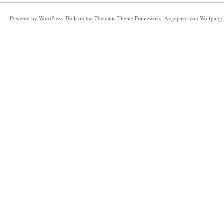
Powered by
WordPress
. Built on the
Thematic Theme Framework
. Angepasst von Wolfgang 