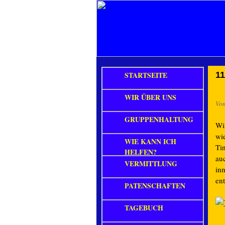
STARTSEITE
11
WIR ÜBER UNS
Vo
GRUPPENHALTUNG
Wi
wie
WIE KANN ICH
Tin
HELFEN?
auc
VERMITTLUNG
inn
en
PATENSCHAFTEN
TAGEBUCH