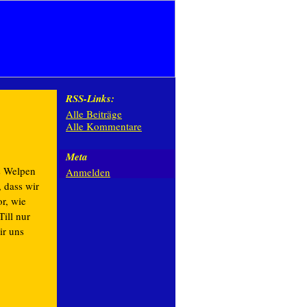
RSS-Links:
Alle Beiträge
Alle Kommentare
Meta
s Welpen
Anmelden
, dass wir
or, wie
ill nur
ir uns