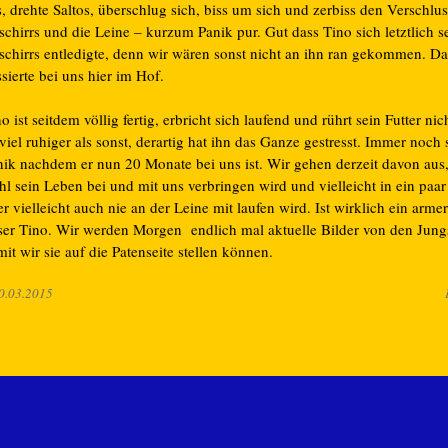
, drehte Saltos, überschlug sich, biss um sich und zerbiss den Verschlus
chirrs und die Leine – kurzum Panik pur. Gut dass Tino sich letztlich s
schirrs entledigte, denn wir wären sonst nicht an ihn ran gekommen. Das
sierte bei uns hier im Hof.
o ist seitdem völlig fertig, erbricht sich laufend und rührt sein Futter ni
 viel ruhiger als sonst, derartig hat ihn das Ganze gestresst. Immer noch 
nik nachdem er nun 20 Monate bei uns ist. Wir gehen derzeit davon aus
l sein Leben bei und mit uns verbringen wird und vielleicht in ein paar
r vielleicht auch nie an der Leine mit laufen wird. Ist wirklich ein arme
ser Tino. Wir werden Morgen endlich mal aktuelle Bilder von den Jun
it wir sie auf die Patenseite stellen können.
0.03.2015