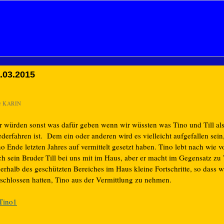
.03.2015
n
KARIN
r würden sonst was dafür geben wenn wir wüssten was Tino und Till al
derfahren ist. Dem ein oder anderen wird es vielleicht aufgefallen sein
o Ende letzten Jahres auf vermittelt gesetzt haben. Tino lebt nach wie v
h sein Bruder Till bei uns mit im Haus, aber er macht im Gegensatz zu T
erhalb des geschützten Bereiches im Haus kleine Fortschritte, so dass w
tschlossen hatten, Tino aus der Vermittlung zu nehmen.