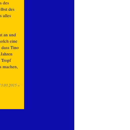
s des
elbst des
 alles
cht an und
solch eine
, dass Tino
 Jahren
r Tropf
gs machen,
13.03.2015
»