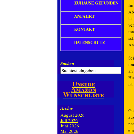
ZUHAUSE GEFUNDEN
Imm
Ab
ANFAHRT
ist
ve
KONTAKT
ma
sc
DATENSCHUTZ
An
Sei
Suchen
und
an
Hu
Unsere
ist
Amazon
Wunschliste
Archiv
Ge
August 2026
au
Juli 2026
na
Juni 2026
ei
Mai 2026