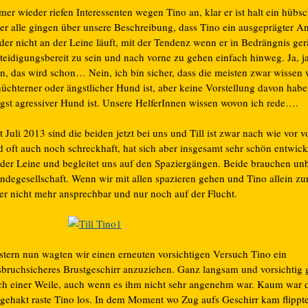
er wieder riefen Interessenten wegen Tino an, klar er ist halt ein hübs
er alle gingen über unsere Beschreibung, dass Tino ein ausgeprägter A
 der nicht an der Leine läuft, mit der Tendenz wenn er in Bedrängnis gerä
rteidigungsbereit zu sein und nach vorne zu gehen einfach hinweg. Ja, j
n, das wird schon… Nein, ich bin sicher, dass die meisten zwar wissen 
hüchterner oder ängstlicher Hund ist, aber keine Vorstellung davon hab
gst agressiver Hund ist. Unsere HelferInnen wissen wovon ich rede….
t Juli 2013 sind die beiden jetzt bei uns und Till ist zwar nach wie vor v
 oft auch noch schreckhaft, hat sich aber insgesamt sehr schön entwicke
 der Leine und begleitet uns auf den Spaziergängen. Beide brauchen un
ndegesellschaft. Wenn wir mit allen spazieren gehen und Tino allein zur
 er nicht mehr ansprechbar und nur noch auf der Flucht.
stern nun wagten wir einen erneuten vorsichtigen Versuch Tino ein
sbruchsicheres Brustgeschirr anzuziehen. Ganz langsam und vorsichtig 
ch einer Weile, auch wenn es ihm nicht sehr angenehm war. Kaum war d
ngehakt raste Tino los. In dem Moment wo Zug aufs Geschirr kam flippte 