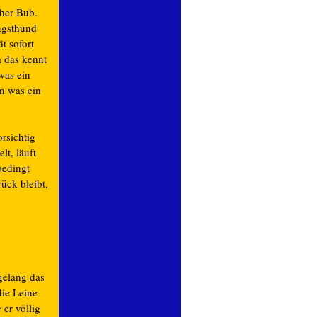
cher Bub.
ngsthund
t sofort
a das kennt
was ein
en was ein
orsichtig
lt, läuft
bedingt
ück bleibt,
gelang das
ie Leine
er völlig