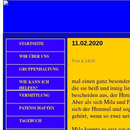
11.02.2020
STARTSEITE
WIR ÜBER UNS
Von
KARIN
GRUPPENHALTUNG
mal einen ganz besondere
WIE KANN ICH
die sie heiß und innig l
HELFEN?
bescheiden aus, der Him
VERMITTLUNG
Aber als sich Mila und 
PATENSCHAFTEN
sich der Himmel und sog
gehört, wenn so zwei ne
TAGEBUCH
Mila konnte es erst gar n