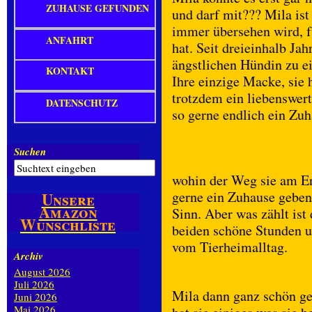
ZUHAUSE GEFUNDEN
und darf mit??? Mila ist
immer übersehen wird, fü
ANFAHRT
hat. Seit dreieinhalb Jah
ängstlichen Hündin zu e
KONTAKT
Ihre einzige Macke, sie 
trotzdem ein liebenswer
DATENSCHUTZ
so gerne endlich ein Zuh
Suchen
wohin der Weg sie am En
gerne ein Zuhause geben
Unsere
Amazon
Sinn. Aber was zählt ist 
Wunschliste
beiden schöne Stunden u
vom Tierheimalltag.
Archiv
August 2026
Juli 2026
Mila dann ganz schön ge
Juni 2026
Mai 2026