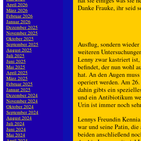
hat sie einiges was sie 
April 2026
Danke Frauke, ihr seid
März 2026
Februar 2026
Januar 2026
Dezember 2025
November 2025
Oktober 2025
Ausflug, sondern wieder
September 2025
August 2025
weiteren Untersuchungen
Juli 2025
Lenny zwar kastriert is
Juni 2025
befindet, der nun wohl a
Mai 2025
April 2025
hat. An den Augen muss 
März 2025
operiert werden. Am 26.
Februar 2025
dahin gibts ein speziell
Januar 2025
Dezember 2024
und ein Antibiotikum we
November 2024
Urin ist immer noch sehr
Oktober 2024
September 2024
August 2024
Lennys Freundin Kennia h
Juli 2024
war und seine Patin, die
Juni 2024
beiden anschließend no
Mai 2024
April 2024