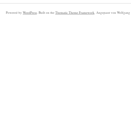
Powered by
WordPress
. Built on the
Thematic Theme Framework
. Angepasst von Wolfgang 