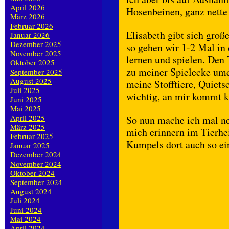
April 2026
Hosenbeinen, ganz nette
März 2026
Februar 2026
Elisabeth gibt sich gro
Januar 2026
Dezember 2025
so gehen wir 1-2 Mal in
November 2025
lernen und spielen. De
Oktober 2025
zu meiner Spielecke umd
September 2025
August 2025
meine Stofftiere, Quietsc
Juli 2025
wichtig, an mir kommt ke
Juni 2025
Mai 2025
April 2025
So nun mache ich mal ne 
März 2025
mich erinnern im Tierh
Februar 2025
Kumpels dort auch so ei
Januar 2025
Dezember 2024
November 2024
Oktober 2024
September 2024
August 2024
Juli 2024
Juni 2024
Mai 2024
April 2024