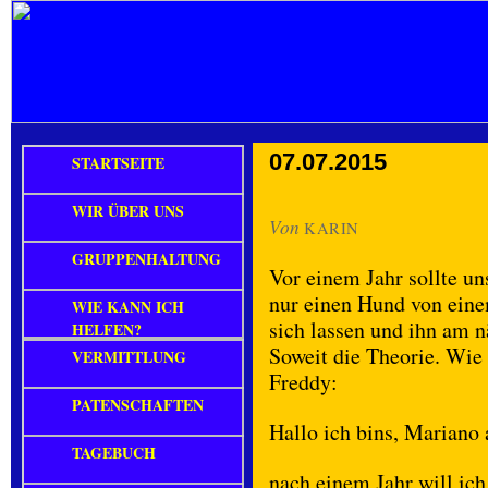
07.07.2015
STARTSEITE
WIR ÜBER UNS
Von
KARIN
GRUPPENHALTUNG
Vor einem Jahr sollte uns
nur einen Hund von eine
WIE KANN ICH
sich lassen und ihn am 
HELFEN?
Soweit die Theorie. Wie 
VERMITTLUNG
Freddy:
PATENSCHAFTEN
Hallo ich bins, Mariano 
TAGEBUCH
nach einem Jahr will ic