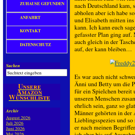
ZUHAUSE GEFUNDEN
nach Deutschland kam, so
abholen aber ich habe sof
ANFAHRT
und Elisabeth mitten ins
kann. Ich kann euch sag
KONTAKT
gefasster Plan ging auf.
auch gleich in der Tasche
DATENSCHUTZ
auf, der kann bleiben…
Suchen
Es war auch nicht schwe
Änni und Betty um die P
Unsere
Amazon
für ein Spielchen bereit
Wunschliste
unseren Menschen zusa
ehrlich sein, ganz so gla
Archiv
Männer gehörten in der 
August 2026
Lieblingsspezies und s
Juli 2026
er nach meinen Begriffe
Juni 2026
ich aber bis auf Ausnahm
Mai 2026