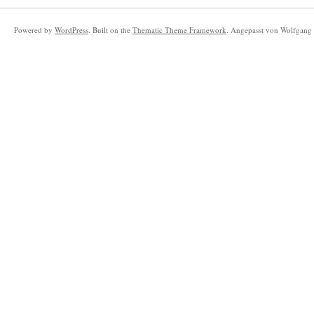
Powered by
WordPress
. Built on the
Thematic Theme Framework
. Angepasst von Wolfgang 