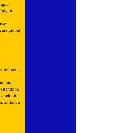
tigen
lägigen
losen
eine global
übernehmen,
olen und
ssstände in
 auch tote
ntrollieren