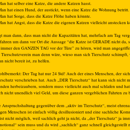
an hat selber eine Katze, die andere Katzen hasst.
Man hat einen Hund, der austickt, wenn eine Katze die Wohnung betritt.
Man hat Sorge, dass die Katze Flöhe haben könnte.
Man hat Angst, dass die Katze die eigenen Katzen vielleicht anstecken k
gt man dann, dass man nicht die Kapazitäten hat, mehrfach am Tag verg
 fahren um dann vor Ort die Aussage “die Katze ist GERADE nicht da, so
e immer den GANZEN TAG vor der Türe” zu hören, wird man angegriffe
n Tierschutzverein man denn wäre, wieso man sich Tierschutz schimpft
n nicht bereit ist, zu helfen.
hlbemerkt: Der Tag hat nur 24 Std! Auch der eines Menschen, der sic
erschutz verschrieben hat. Auch „DER Tierschutz“ hat kann sich nicht 
unden herbeizaubern, sondern muss vielleicht auch mal schlafen und hat 
ch nicht unendlich viel Geld, um diese ganzen vergeblichen Fahrten zu 
e Anspruchshaltung gegenüber dem „aktiv im Tierschutz“, meist ehrena
tigen Menschen ist einfach völlig desillusioniert und eine sachliche Ko
st nicht möglich, weil sachlich geht ja nicht, da „der Tierschutz“ ja im
otional“ sein muss und da wird „sachlich“ ganz schnell gleichgestellt 