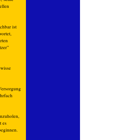
ellen
chbar ist
ortet,
rten
tzer”
ewisse
 Versorgung
ehrfach
inzuholen,
t es
beginnen.