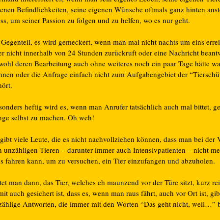
genen Befindlichkeiten, seine eigenen Wünsche oftmals ganz hinten anst
ss, um seiner Passion zu folgen und zu helfen, wo es nur geht.
 Gegenteil, es wird gemeckert, wenn man mal nicht nachts um eins errei
er nicht innerhalb von 24 Stunden zurückruft oder eine Nachricht beantw
wohl deren Bearbeitung auch ohne weiteres noch ein paar Tage hätte wa
nnen oder die Anfrage einfach nicht zum Aufgabengebiet der “Tierschü
ört.
sonders heftig wird es, wenn man Anrufer tatsächlich auch mal bittet, g
nge selbst zu machen. Oh weh!
 gibt viele Leute, die es nicht nachvollziehen können, dass man bei der
n unzähligen Tieren – darunter immer auch Intensivpatienten – nicht m
us fahren kann, um zu versuchen, ein Tier einzufangen und abzuholen.
tet man dann, das Tier, welches eh maunzend vor der Türe sitzt, kurz re
it auch gesichert ist, dass es, wenn man raus fährt, auch vor Ort ist, gib
zählige Antworten, die immer mit den Worten “Das geht nicht, weil…” 