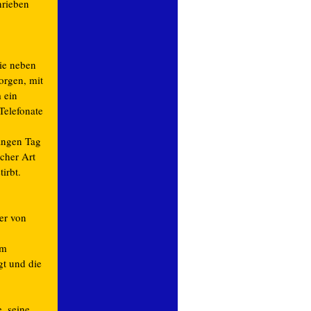
hrieben
ie neben
orgen, mit
 ein
Telefonate
langen Tag
icher Art
irbt.
er von
em
gt und die
, seine