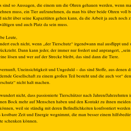
s sind so Aussagen, die einem um die Ohren gehauen werden, wenn m
lehnen muss, ein Tier aufzunehmen, da man bis über beide Ohren voll be
d nicht über seine Kapazitäten gehen kann, da die Arbeit ja auch noch 
wältigen und auch Platz da sein muss.
ebe Leute,
ndert euch nicht, wenn „der Tierschutz“ irgendwann mal ausflippt und 
rückzieht. Dann kann jeder, der immer nur fordert und anprangert, „sei
eine lösen und wer auf der Strecke bleibt, das sind dann die Tiere.
vernunft, Uneinsichtigkeit und Ungeduld – das sind Stoffe, aus denen d
rdernde Gesellschaft zu einem großen Teil besteht und die auch vor“ de
erschutz“ nicht halt machen.
 wundert nicht, dass passionierte Tierschützer nach Jahren/Jahrzehnten
inen Bock mehr auf Menschen haben und den Kontakt zu ihnen meiden
können, weil sie ständig mit deren Befindlichkeiten konfrontiert werden
s kostbare Zeit und Energie wegnimmt, die man besser einem hilfsbedürf
tte schenken können.