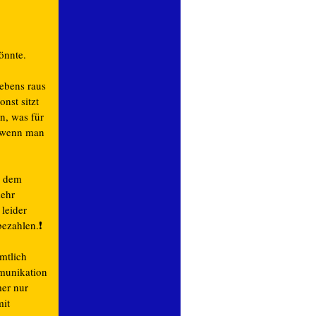
önnte.
ebens raus
nst sitzt
n, was für
, wenn man
h dem
mehr
leider
bezahlen.
❗️
mtlich
mmunikation
mer nur
mit