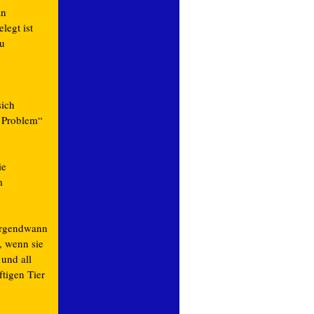
an
legt ist
zu
sich
n Problem“
ie
m
 irgendwann
, wenn sie
 und all
tigen Tier