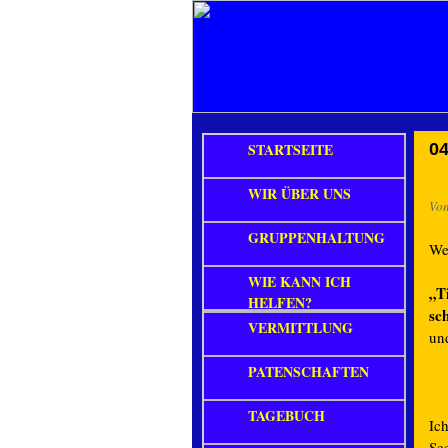
STARTSEITE
04
WIR ÜBER UNS
Vo
GRUPPENHALTUNG
Wel
WIE KANN ICH
„T
HELFEN?
sc
VERMITTLUNG
und
PATENSCHAFTEN
TAGEBUCH
Ich
See