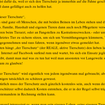
ist dafür da, weil er sich den Tierschutz ja immerhin auf die Fahne gesc
 dann gefälligst auch zu helfen hat.
ieser Tierschutz“,
s sind ganz oft Menschen, die mit beiden Beinen im Leben stehen und d
b, Familie, Haushalt und eigenen Tieren dann auch noch Pflegetiere vers
eren beim Tierarzt, oder an Fangstellen zu Kastrationszwecken.- oder um
rletztes Tier zu sichern sitzen, um sich um Vermittlungungen kümmern, 
tgegennehmen und raus fahren, wenn irgendwer etwas gemeldet hat.
lten hängt „der Tierschutz“ (der REALE, aktive Tierschutz) den lieben 
Internet auf Facebook surfend rum und wartet, bis sich ein Einsatz jegl
gibt, damit man mal was zu tun hat weil man ansonsten vor Langeweile st
um zu glauben!
er Tierschutz“ wird eigentlich von jedem irgendwann mal gebraucht, ab
nigen tatsächlich zu schätzen gewusst.
türlich muss der Tierschutz auch gänzlich kostenlos sein, auch wenn d
rschützer selbst dadurch Kosten entstehen, die er in der Regel selbst trä
 niemandem in Rechnung stellen kann.
emand interessiert es, wenn man sein eigenes Leben, seine eigenen Tiere