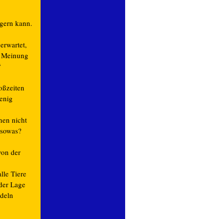
gern kann.
erwartet,
e Meinung
“
oßzeiten
wenig
nen nicht
n sowas?
von der
lle Tiere
der Lage
ndeln