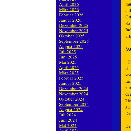
mus
April 2026
März 2026
au
Februar 2026
Gr
Januar 2026
So
Dezember 2025
Ind
November 2025
Oktober 2025
arb
September 2025
August 2025
❗️
Ab
Juli 2025
Juni 2025
„D
Mai 2025
April 2025
si
März 2025
vo
Februar 2025
Ein
Januar 2025
zum
Dezember 2024
November 2024
de
Oktober 2024
Tie
September 2024
zu 
August 2024
Der
Juli 2024
Juni 2024
Mai 2024
Der
April 2024