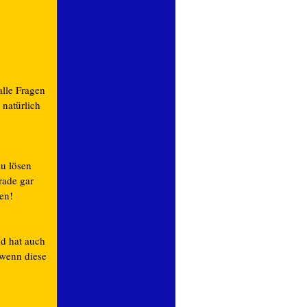
alle Fragen
 natürlich
u lösen
rade gar
ben!
nd hat auch
 wenn diese