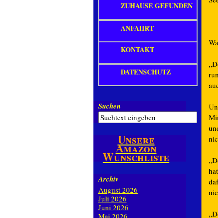
ZUHAUSE GEFUNDEN
ANFAHRT
Wa
KONTAKT
„D
DATENSCHUTZ
ru
au
Suchen
Un
Mi
un
Unsere
nic
Amazon
Wunschliste
„D
hat
Archiv
da
August 2026
nic
Juli 2026
Juni 2026
„D
Mai 2026