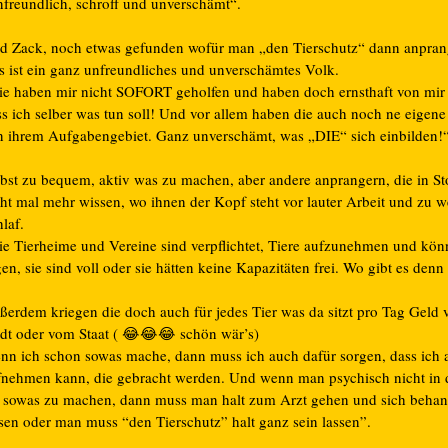
nfreundlich, schroff und unverschämt“.
d Zack, noch etwas gefunden wofür man „den Tierschutz“ dann anpran
s ist ein ganz unfreundliches und unverschämtes Volk.
ie haben mir nicht SOFORT geholfen und haben doch ernsthaft von mir 
ss ich selber was tun soll! Und vor allem haben die auch noch ne eigen
n ihrem Aufgabengebiet. Ganz unverschämt, was „DIE“ sich einbilden!
lbst zu bequem, aktiv was zu machen, aber andere anprangern, die in St
cht mal mehr wissen, wo ihnen der Kopf steht vor lauter Arbeit und zu 
laf.
ie Tierheime und Vereine sind verpflichtet, Tiere aufzunehmen und kön
en, sie sind voll oder sie hätten keine Kapazitäten frei. Wo gibt es den
ßerdem kriegen die doch auch für jedes Tier was da sitzt pro Tag Geld 
adt oder vom Staat (
😂
😂
😂
schön wär’s)
nn ich schon sowas mache, dann muss ich auch dafür sorgen, dass ich a
fnehmen kann, die gebracht werden. Und wenn man psychisch nicht in 
t, sowas zu machen, dann muss man halt zum Arzt gehen und sich beha
ssen oder man muss “den Tierschutz” halt ganz sein lassen”.