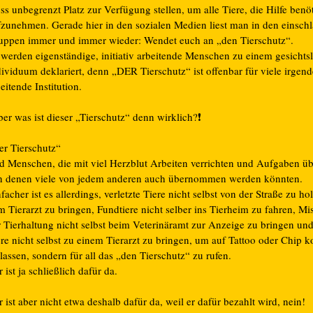
s unbegrenzt Platz zur Verfügung stellen, um alle Tiere, die Hilfe benö
fzunehmen. Gerade hier in den sozialen Medien liest man in den einsch
uppen immer und immer wieder: Wendet euch an „den Tierschutz“.
 werden eigenständige, initiativ arbeitende Menschen zu einem gesichts
ividuum deklariert, denn „DER Tierschutz“ ist offenbar für viele irgend
eitende Institution.
er was ist dieser „Tierschutz“ denn wirklich?
❗️
er Tierschutz“
nd Menschen, die mit viel Herzblut Arbeiten verrichten und Aufgaben 
n denen viele von jedem anderen auch übernommen werden könnten.
facher ist es allerdings, verletzte Tiere nicht selbst von der Straße zu h
 Tierarzt zu bringen, Fundtiere nicht selber ins Tierheim zu fahren, Mi
r Tierhaltung nicht selbst beim Veterinäramt zur Anzeige zu bringen und
re nicht selbst zu einem Tierarzt zu bringen, um auf Tattoo oder Chip ko
lassen, sondern für all das „den Tierschutz“ zu rufen.
 ist ja schließlich dafür da.
 ist aber nicht etwa deshalb dafür da, weil er dafür bezahlt wird, nein!