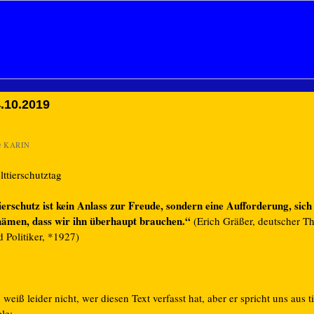
.10.2019
n
KARIN
ttierschutztag
ierschutz ist kein Anlass zur Freude, sondern eine Aufforderung, sich
hämen, dass wir ihn überhaupt brauchen.“
(Erich Gräßer, deutscher T
 Politiker, *1927)
 weiß leider nicht, wer diesen Text verfasst hat, aber er spricht uns aus ti
le: