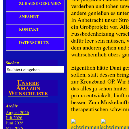
ZUHAUSE GEFUNDEN
verderben und toben unv
andere genießen es unte
ANFAHRT
In Anbetracht unser Str
ein Großprojekt vor. Al
KONTAKT
Fussbodenheizung verseh
dafür leer sein müssen, 
DATENSCHUTZ
dem anderen gehen und s
wahrscheinlich übers gan
Suchen
Eigentlich hätte Duni g
sollen, statt dessen bri
zur Kreuzband-OP. Wir ho
Unsere
Amazon
das alles ja schon hinter
Wunschliste
prima entwickelt, läuft u
besser. Zum Muskelaufb
Archiv
therapeutischen schwimme
August 2026
Juli 2026
Juni 2026
Mai 2026