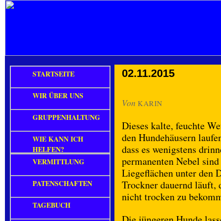
02.11.2015
STARTSEITE
WIR ÜBER UNS
Von
KARIN
GRUPPENHALTUNG
Dieses kalte, feuchte We
den Hundehäusern lauf
WIE KANN ICH
dass es wenigstens drinn
HELFEN?
permanenten Nebel sind 
VERMITTLUNG
Liegeflächen unter den 
PATENSCHAFTEN
Trockner dauernd läuft,
nicht trocken zu bekom
TAGEBUCH
Die jüngeren Hunde lasse