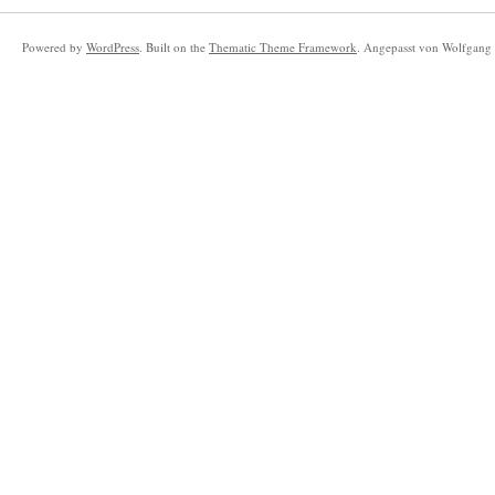
Powered by
WordPress
. Built on the
Thematic Theme Framework
. Angepasst von Wolfgang 