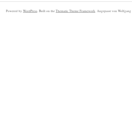
Powered by
WordPress
. Built on the
Thematic Theme Framework
. Angepasst von Wolfgang 