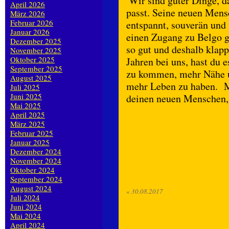
Wir sind guter Dinge, da
April 2026
passt. Seine neuen Mens
März 2026
Februar 2026
entspannt, souverän und 
Januar 2026
einen Zugang zu Belgo g
Dezember 2025
so gut und deshalb klapp
November 2025
Oktober 2025
Jahren bei uns, hast du 
September 2025
zu kommen, mehr Nähe u
August 2025
mehr Leben zu haben. Ma
Juli 2025
Juni 2025
deinen neuen Menschen, s
Mai 2025
April 2025
März 2025
Februar 2025
Januar 2025
Dezember 2024
November 2024
Oktober 2024
September 2024
August 2024
«
30.08.2017
Juli 2024
Juni 2024
Mai 2024
April 2024