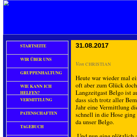
31.08.2017
STARTSEITE
WIR ÜBER UNS
Von
CHRISTIAN
GRUPPENHALTUNG
Heute war wieder mal ein
oft aber zum Glück doch
WIE KANN ICH
Langzeitgast Belgo ist 
HELFEN?
dass sich trotz aller Be
VERMITTLUNG
Jahr eine Vermittlung d
PATENSCHAFTEN
schnell in die Hose ging
da unser Belgo.
TAGEBUCH
Und nun ging plötzlich a