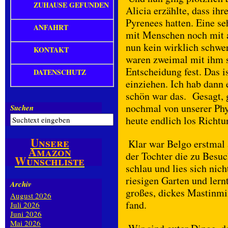
ZUHAUSE GEFUNDEN
Alicia erzählte, dass ihr
Pyrenees hatten. Eine se
ANFAHRT
mit Menschen noch mit 
nun kein wirklich schwer
KONTAKT
waren zweimal mit ihm s
Entscheidung fest. Das is
DATENSCHUTZ
einziehen. Ich hab dann
schön war das. Gesagt, 
nochmal von unserer Phy
Suchen
heute endlich los Richt
Unsere
Klar war Belgo erstmal 
Amazon
der Tochter die zu Besuc
Wunschliste
schlau und lies sich nic
riesigen Garten und lern
Archiv
großes, dickes Mastinmi
August 2026
fand.
Juli 2026
Juni 2026
Mai 2026