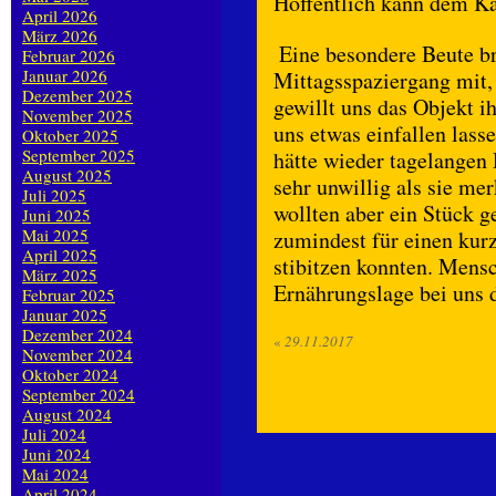
Hoffentlich kann dem Ka
April 2026
März 2026
Eine besondere Beute br
Februar 2026
Januar 2026
Mittagsspaziergang mit, 
Dezember 2025
gewillt uns das Objekt i
November 2025
uns etwas einfallen lass
Oktober 2025
September 2025
hätte wieder tagelangen 
August 2025
sehr unwillig als sie me
Juli 2025
wollten aber ein Stück ge
Juni 2025
Mai 2025
zumindest für einen kur
April 2025
stibitzen konnten. Mensch
März 2025
Ernährungslage bei uns 
Februar 2025
Januar 2025
Dezember 2024
«
29.11.2017
November 2024
Oktober 2024
September 2024
August 2024
Juli 2024
Juni 2024
Mai 2024
April 2024