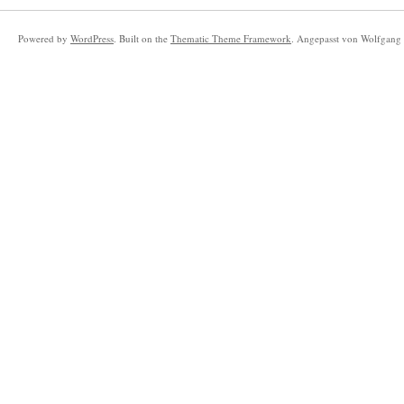
Powered by
WordPress
. Built on the
Thematic Theme Framework
. Angepasst von Wolfgang 