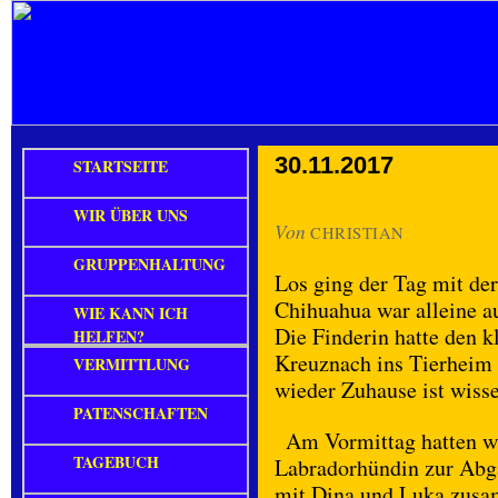
30.11.2017
STARTSEITE
WIR ÜBER UNS
Von
CHRISTIAN
GRUPPENHALTUNG
Los ging der Tag mit d
Chihuahua war alleine a
WIE KANN ICH
Die Finderin hatte den k
HELFEN?
Kreuznach ins Tierheim 
VERMITTLUNG
wieder Zuhause ist wisse
PATENSCHAFTEN
Am Vormittag hatten wir
TAGEBUCH
Labradorhündin zur Abg
mit Dina und Luka zusa