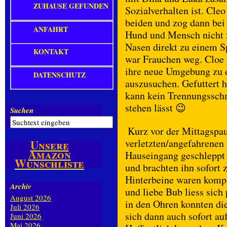
ZUHAUSE GEFUNDEN
Sozialverhalten ist. Cle
beiden und zog dann bei
ANFAHRT
Hund und Mensch nicht 
Nasen direkt zu einem S
KONTAKT
war Frauchen weg. Cloe 
ihre neue Umgebung zu e
DATENSCHUTZ
auszusuchen. Gefuttert h
kann kein Trennungsschme
stehen lässt 😉
Suchen
Kurz vor der Mittagspa
verletzten/angefahrenen 
Unsere
Amazon
Hauseingang geschleppt 
Wunschliste
und brachten ihn sofort 
Hinterbeine waren kompl
Archiv
und liebe Bub liess sich
August 2026
in den Ohren konnten die
Juli 2026
sich dann auch sofort a
Juni 2026
Mai 2026