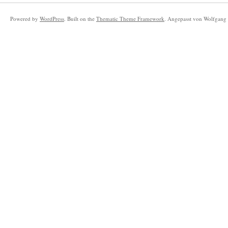
Powered by
WordPress
. Built on the
Thematic Theme Framework
. Angepasst von Wolfgang 