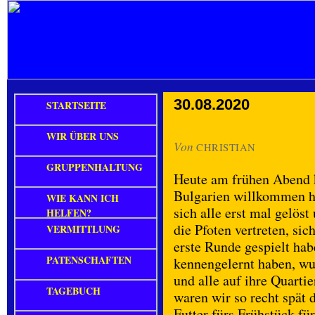
30.08.2020
STARTSEITE
WIR ÜBER UNS
Von
CHRISTIAN
GRUPPENHALTUNG
Heute am frühen Abend 
Bulgarien willkommen he
WIE KANN ICH
sich alle erst mal gelöst
HELFEN?
die Pfoten vertreten, si
VERMITTLUNG
erste Runde gespielt ha
PATENSCHAFTEN
kennengelernt haben, wu
und alle auf ihre Quarti
TAGEBUCH
waren wir so recht spät 
Futter fürs Frühstück fü