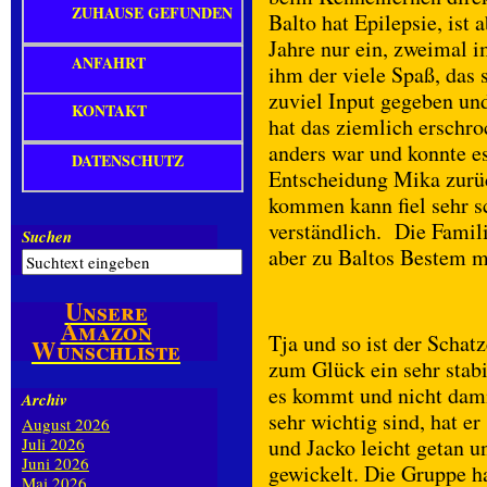
ZUHAUSE GEFUNDEN
Balto hat Epilepsie, ist a
Jahre nur ein, zweimal i
ANFAHRT
ihm der viele Spaß, das
zuviel Input gegeben und
KONTAKT
hat das ziemlich erschr
anders war und konnte e
DATENSCHUTZ
Entscheidung Mika zurü
kommen kann fiel sehr sc
verständlich. Die Famili
Suchen
aber zu Baltos Bestem m
Unsere
Amazon
Tja und so ist der Schat
Wunschliste
zum Glück ein sehr stab
es kommt und nicht dam
Archiv
sehr wichtig sind, hat e
August 2026
Juli 2026
und Jacko leicht getan u
Juni 2026
gewickelt. Die Gruppe 
Mai 2026