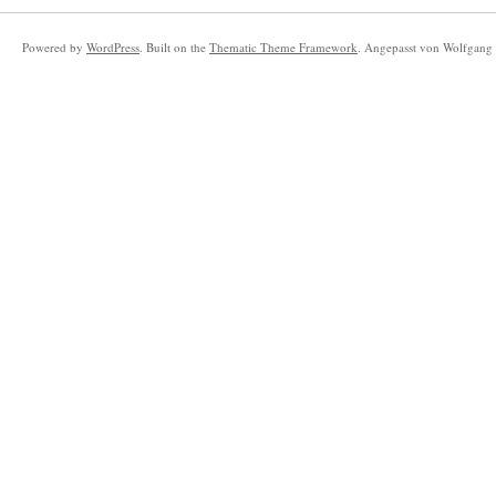
Powered by
WordPress
. Built on the
Thematic Theme Framework
. Angepasst von Wolfgang 