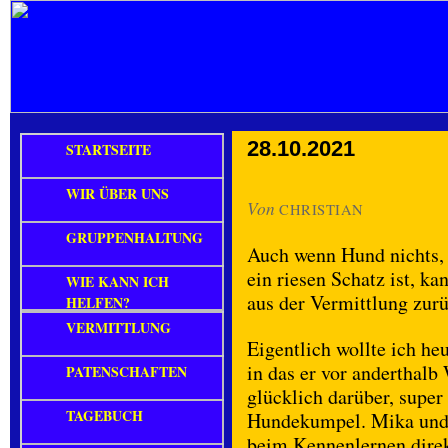
28.10.2021
STARTSEITE
WIR ÜBER UNS
Von
CHRISTIAN
GRUPPENHALTUNG
Auch wenn Hund nichts, 
ein riesen Schatz ist, ka
WIE KANN ICH
aus der Vermittlung zur
HELFEN?
VERMITTLUNG
Eigentlich wollte ich h
in das er vor anderthal
PATENSCHAFTEN
glücklich darüber, super
TAGEBUCH
Hundekumpel. Mika und d
beim Kennenlernen direk