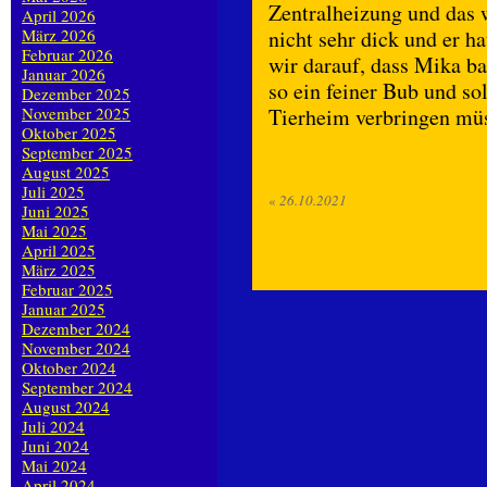
Zentralheizung und das 
April 2026
März 2026
nicht sehr dick und er ha
Februar 2026
wir darauf, dass Mika ba
Januar 2026
so ein feiner Bub und so
Dezember 2025
November 2025
Tierheim verbringen mü
Oktober 2025
September 2025
August 2025
Juli 2025
«
26.10.2021
Juni 2025
Mai 2025
April 2025
März 2025
Februar 2025
Januar 2025
Dezember 2024
November 2024
Oktober 2024
September 2024
August 2024
Juli 2024
Juni 2024
Mai 2024
April 2024