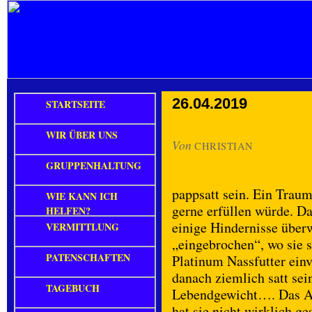
26.04.2019
STARTSEITE
WIR ÜBER UNS
Von
CHRISTIAN
GRUPPENHALTUNG
pappsatt sein. Ein Traum
WIE KANN ICH
gerne erfüllen würde. Da
HELFEN?
einige Hindernisse überw
VERMITTLUNG
„eingebrochen“, wo sie s
PATENSCHAFTEN
Platinum Nassfutter einv
danach ziemlich satt se
TAGEBUCH
Lebendgewicht…. Das Abe
hat sie nicht wirklich ge