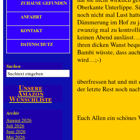
ZUHAUSE GEFUNDEN
Oberkante Unterlippe. Sie
noch nicht mal Lust hat
ANFAHRT
Dämmerung im Hof zu ja
zwanzig mal zu kontrolli
KONTAKT
keinen Abend auslässt… 
ihren dicken Wanst beque
DATENSCHUTZ
Bambi wüsste, dass auch
wird…;-)
Suchen
überfressen hat und mit 
Unsere
der letzte Rest noch nac
Amazon
Wunschliste
Archiv
Euch Allen ein schönes
August 2026
Juli 2026
Juni 2026
Mai 2026