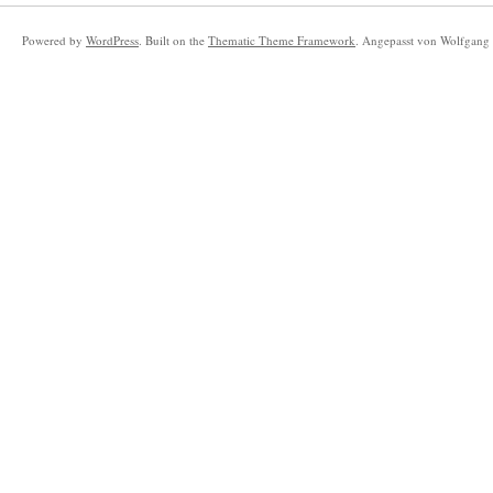
Powered by
WordPress
. Built on the
Thematic Theme Framework
. Angepasst von Wolfgang 