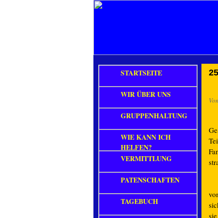
STARTSEITE
25
WIR ÜBER UNS
Vo
GRUPPENHALTUNG
Ge
WIE KANN ICH
Te
HELFEN?
Fa
VERMITTLUNG
str
PATENSCHAFTEN
vo
TAGEBUCH
si
sie