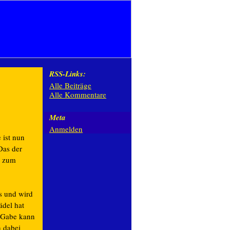
RSS-Links:
Alle Beiträge
Alle Kommentare
Meta
Anmelden
 ist nun
Das der
e zum
s und wird
ädel hat
s Gabe kann
h dabei