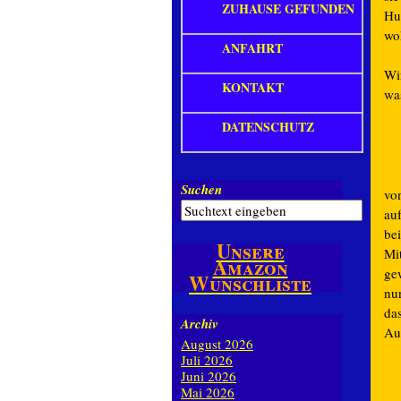
ZUHAUSE GEFUNDEN
Hun
wo
ANFAHRT
Wi
KONTAKT
wa
DATENSCHUTZ
Suchen
vo
auf
be
Unsere
Mit
Amazon
ge
Wunschliste
nu
das
Archiv
Au
August 2026
Juli 2026
Juni 2026
Mai 2026