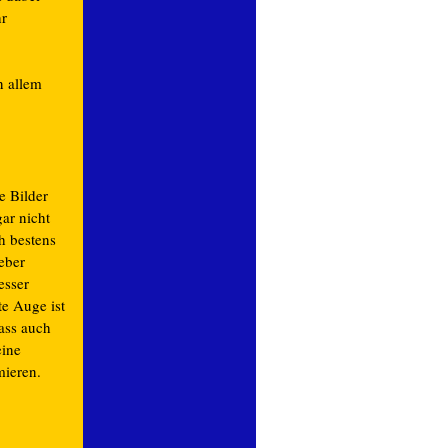
hr
n allem
e Bilder
ar nicht
ch bestens
eber
esser
e Auge ist
ass auch
eine
mieren.