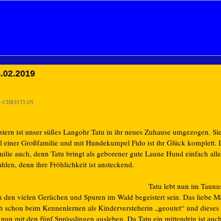
.02.2019
n
CHRISTIAN
stern ist unser süßes Langohr Tatu in ihr neues Zuhause umgezogen. Sie
il einer Großfamilie und mit Hundekumpel Fido ist ihr Glück komplett. 
milie auch, denn Tatu bringt als geborener gute Laune Hund einfach all
ahlen, denn ihre Fröhlichkeit ist ansteckend.
Tatu lebt nun im Taunu
n den vielen Gerüchen und Spuren im Wald begeistert sein. Das liebe M
ch schon beim Kennenlernen als Kinderversteherin „geoutet“ und diese
 nun mit den fünf Sprösslingen ausleben. Da Tatu ein mittendrin ist auc