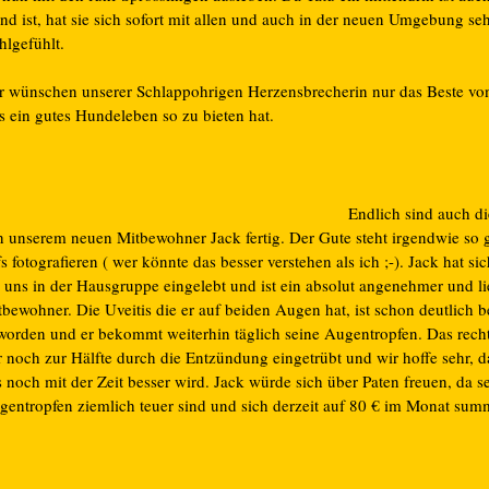
d ist, hat sie sich sofort mit allen und auch in der neuen Umgebung se
hlgefühlt.
r wünschen unserer Schlappohrigen Herzensbrecherin nur das Beste vo
s ein gutes Hundeleben so zu bieten hat.
Endlich sind auch di
n unserem neuen Mitbewohner Jack fertig. Der Gute steht irgendwie so g
s fotografieren ( wer könnte das besser verstehen als ich ;-). Jack hat si
i uns in der Hausgruppe eingelebt und ist ein absolut angenehmer und li
bewohner. Die Uveitis die er auf beiden Augen hat, ist schon deutlich b
worden und er bekommt weiterhin täglich seine Augentropfen. Das recht
r noch zur Hälfte durch die Entzündung eingetrübt und wir hoffe sehr, d
 noch mit der Zeit besser wird. Jack würde sich über Paten freuen, da s
gentropfen ziemlich teuer sind und sich derzeit auf 80 € im Monat sum