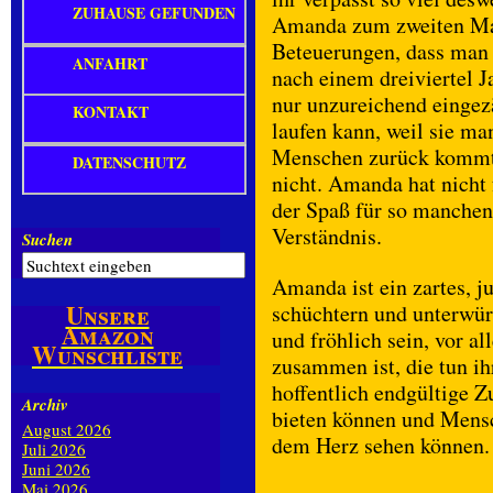
ZUHAUSE GEFUNDEN
Amanda zum zweiten Mal
Beteuerungen, dass man 
ANFAHRT
nach einem dreiviertel J
nur unzureichend eingez
KONTAKT
laufen kann, weil sie ma
Menschen zurück kommt. 
DATENSCHUTZ
nicht. Amanda hat nicht f
der Spaß für so manchen 
Verständnis.
Suchen
Amanda ist ein zartes,
Unsere
schüchtern und unterwür
Amazon
und fröhlich sein, vor 
Wunschliste
zusammen ist, die tun ih
hoffentlich endgültige 
Archiv
bieten können und Mens
August 2026
dem Herz sehen können.
Juli 2026
Juni 2026
Mai 2026