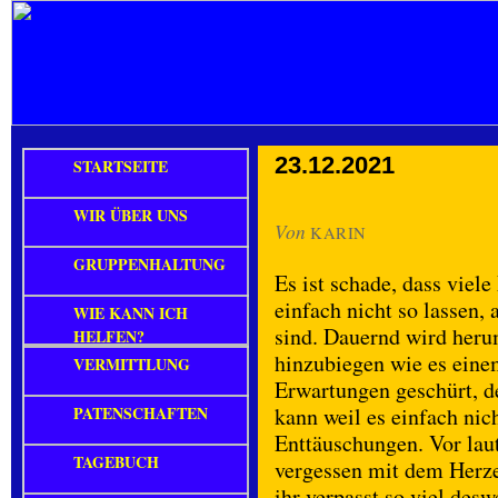
23.12.2021
STARTSEITE
WIR ÜBER UNS
Von
KARIN
GRUPPENHALTUNG
Es ist schade, dass vie
einfach nicht so lassen,
WIE KANN ICH
sind. Dauernd wird heru
HELFEN?
hinzubiegen wie es eine
VERMITTLUNG
Erwartungen geschürt, d
PATENSCHAFTEN
kann weil es einfach nich
Enttäuschungen. Vor lau
TAGEBUCH
vergessen mit dem Herze
ihr verpasst so viel de