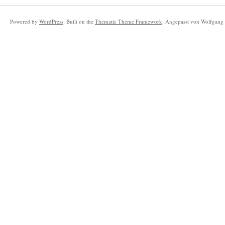
Powered by
WordPress
. Built on the
Thematic Theme Framework
. Angepasst von Wolfgang 