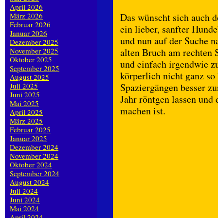
April 2026
März 2026
Das wünscht sich auch de
Februar 2026
ein lieber, sanfter Hund
Januar 2026
und nun auf der Suche n
Dezember 2025
November 2025
alten Bruch am rechten 
Oktober 2025
und einfach irgendwie zu
September 2025
körperlich nicht ganz s
August 2025
Juli 2025
Spaziergängen besser zu
Juni 2025
Jahr röntgen lassen und 
Mai 2025
machen ist.
April 2025
März 2025
Februar 2025
Januar 2025
Dezember 2024
November 2024
Oktober 2024
September 2024
August 2024
Juli 2024
Juni 2024
Mai 2024
April 2024