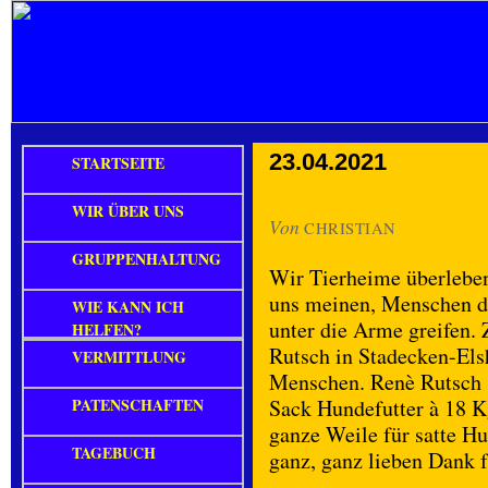
23.04.2021
STARTSEITE
WIR ÜBER UNS
Von
CHRISTIAN
GRUPPENHALTUNG
Wir Tierheime überleben
uns meinen, Menschen d
WIE KANN ICH
unter die Arme greifen. 
HELFEN?
Rutsch in Stadecken-Elsh
VERMITTLUNG
Menschen. Renè Rutsch s
PATENSCHAFTEN
Sack Hundefutter à 18 Kg
ganze Weile für satte H
TAGEBUCH
ganz, ganz lieben Dank 