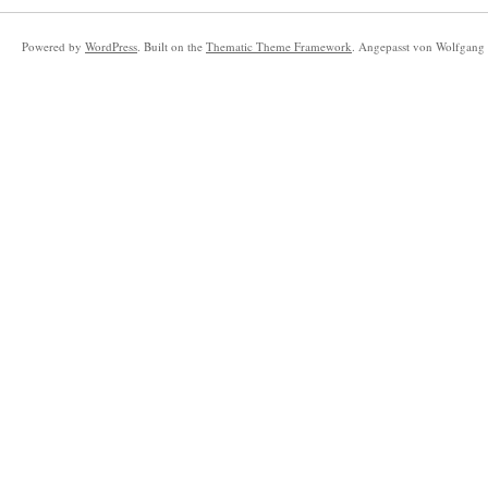
Powered by
WordPress
. Built on the
Thematic Theme Framework
. Angepasst von Wolfgang 