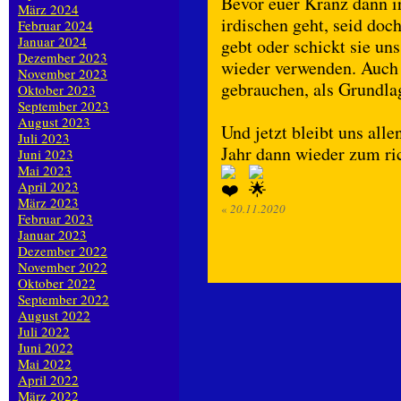
Bevor euer Kranz dann i
März 2024
irdischen geht, seid doc
Februar 2024
Januar 2024
gebt oder schickt sie uns
Dezember 2023
wieder verwenden. Auch 
November 2023
gebrauchen, als Grundla
Oktober 2023
September 2023
August 2023
Und jetzt bleibt uns alle
Juli 2023
Jahr dann wieder zum ri
Juni 2023
Mai 2023
April 2023
März 2023
«
20.11.2020
Februar 2023
Januar 2023
Dezember 2022
November 2022
Oktober 2022
September 2022
August 2022
Juli 2022
Juni 2022
Mai 2022
April 2022
März 2022