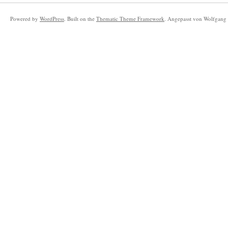
Powered by
WordPress
. Built on the
Thematic Theme Framework
. Angepasst von Wolfgang 