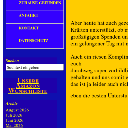
ZUHAUSE GEFUNDEN
ANFAHRT
Aber heute hat auch gezei
KONTAKT
Kräften unterstützt, ob
großzügigen Spenden und
DATENSCHUTZ
ein gelungener Tag mit 
Auch ein riesen Komplime
Suchen
euch
durchweg super vorbildl
gehalten und uns somit 
Unsere
das ist ja leider auch ni
Amazon
Wunschliste
eben die besten Unterstü
Archiv
August 2026
Juli 2026
Juni 2026
Mai 2026