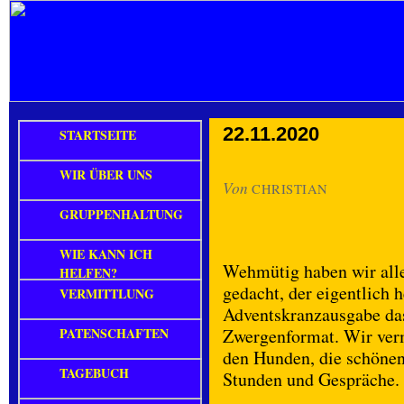
22.11.2020
STARTSEITE
WIR ÜBER UNS
Von
CHRISTIAN
GRUPPENHALTUNG
WIE KANN ICH
Wehmütig haben wir all
HELFEN?
gedacht, der eigentlich h
VERMITTLUNG
Adventskranzausgabe da
PATENSCHAFTEN
Zwergenformat. Wir ver
den Hunden, die schönen
TAGEBUCH
Stunden und Gespräche.