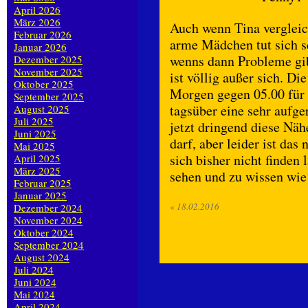
April 2026
März 2026
Auch wenn Tina vergleic
Februar 2026
arme Mädchen tut sich s
Januar 2026
wenns dann Probleme gib
Dezember 2025
November 2025
ist völlig außer sich. Di
Oktober 2025
Morgen gegen 05.00 für 
September 2025
tagsüber eine sehr aufge
August 2025
Juli 2025
jetzt dringend diese Nä
Juni 2025
darf, aber leider ist das
Mai 2025
sich bisher nicht finden l
April 2025
März 2025
sehen und zu wissen wie u
Februar 2025
Januar 2025
«
18.02.2016
Dezember 2024
November 2024
Oktober 2024
September 2024
August 2024
Juli 2024
Juni 2024
Mai 2024
April 2024