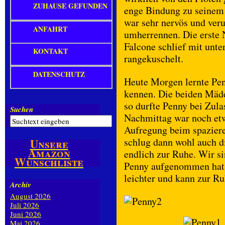
ZUHAUSE GEFUNDEN
enge Bindung zu seinem 
war sehr nervös und veru
ANFAHRT
umherrennen. Die erste 
Falcone schlief mit unte
KONTAKT
rangekuschelt.
DATENSCHUTZ
Heute Morgen lernte Pe
kennen. Die beiden Mäde
so durfte Penny bei Zula
Suchen
Nachmittag war noch etwa
Aufregung beim spaziere
schlug dann wohl auch d
Unsere
Amazon
endlich zur Ruhe. Wir si
Wunschliste
Penny aufgenommen hat, s
leichter und kann zur 
Archiv
August 2026
Juli 2026
Juni 2026
Mai 2026