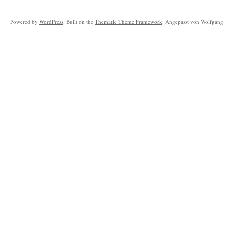
Powered by
WordPress
. Built on the
Thematic Theme Framework
. Angepasst von Wolfgang 