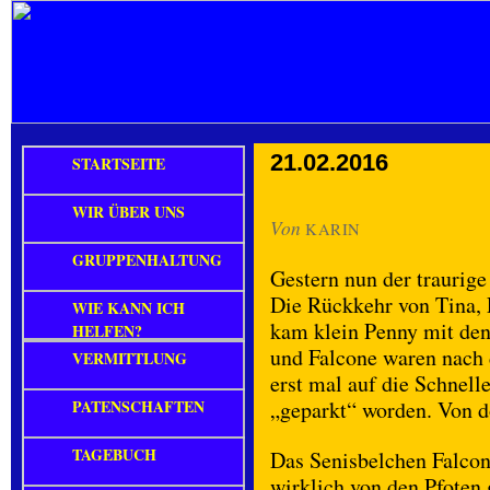
21.02.2016
STARTSEITE
WIR ÜBER UNS
Von
KARIN
GRUPPENHALTUNG
Gestern nun der traurig
Die Rückkehr von Tina, 
WIE KANN ICH
kam klein Penny mit den
HELFEN?
und Falcone waren nach
VERMITTLUNG
erst mal auf die Schnel
PATENSCHAFTEN
„geparkt“ worden. Von do
TAGEBUCH
Das Senisbelchen Falcon
wirklich von den Pfoten 