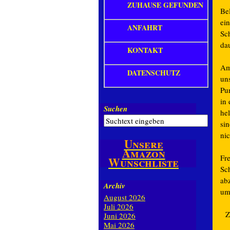
ZUHAUSE GEFUNDEN
Be
ei
ANFAHRT
Sc
da
KONTAKT
Am
DATENSCHUTZ
un
Pu
in
Suchen
he
sin
ni
Unsere
Amazon
Fr
Wunschliste
Sc
ab
Archiv
um
August 2026
Juli 2026
Z
Juni 2026
Mai 2026