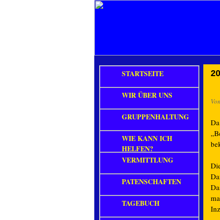
STARTSEITE
20
WIR ÜBER UNS
Vo
GRUPPENHALTUNG
Da
„B
WIE KANN ICH
be
HELFEN?
VERMITTLUNG
Di
Dar
PATENSCHAFTEN
Da
ma
TAGEBUCH
In