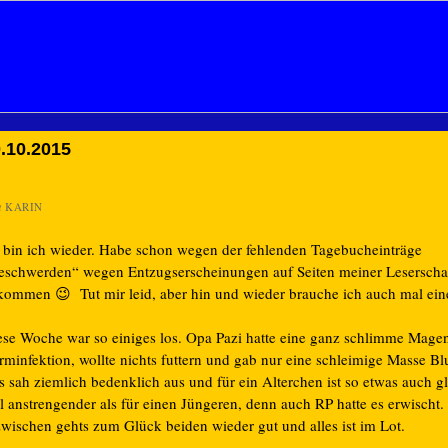
.10.2015
n
KARIN
 bin ich wieder. Habe schon wegen der fehlenden Tagebucheinträge
eschwerden“ wegen Entzugserscheinungen auf Seiten meiner Leserscha
kommen 😉 Tut mir leid, aber hin und wieder brauche ich auch mal ein
ese Woche war so einiges los. Opa Pazi hatte eine ganz schlimme Mage
minfektion, wollte nichts futtern und gab nur eine schleimige Masse Blu
s sah ziemlich bedenklich aus und für ein Alterchen ist so etwas auch g
l anstrengender als für einen Jüngeren, denn auch RP hatte es erwischt.
zwischen gehts zum Glück beiden wieder gut und alles ist im Lot.