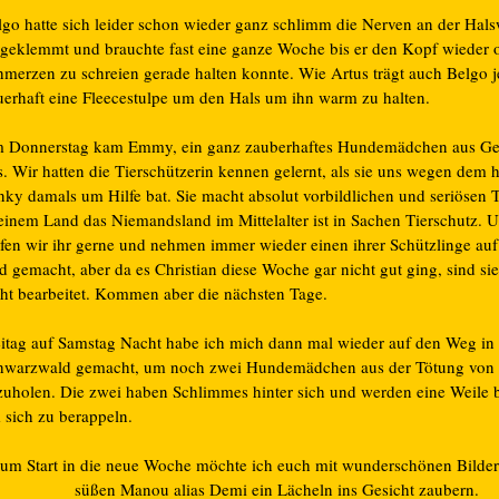
lgo hatte sich leider schon wieder ganz schlimm die Nerven an der Hals
ngeklemmt und brauchte fast eine ganze Woche bis er den Kopf wieder 
hmerzen zu schreien gerade halten konnte. Wie Artus trägt auch Belgo j
uerhaft eine Fleecestulpe um den Hals um ihn warm zu halten.
 Donnerstag kam Emmy, ein ganz zauberhaftes Hundemädchen aus Ge
s. Wir hatten die Tierschützerin kennen gelernt, als sie uns wegen dem
nky damals um Hilfe bat. Sie macht absolut vorbildlichen und seriösen 
 einem Land das Niemandsland im Mittelalter ist in Sachen Tierschutz. 
lfen wir ihr gerne und nehmen immer wieder einen ihrer Schützlinge auf
d gemacht, aber da es Christian diese Woche gar nicht gut ging, sind si
cht bearbeitet. Kommen aber die nächsten Tage.
eitag auf Samstag Nacht habe ich mich dann mal wieder auf den Weg in
hwarzwald gemacht, um noch zwei Hundemädchen aus der Tötung von 
zuholen. Die zwei haben Schlimmes hinter sich und werden eine Weile 
 sich zu berappeln.
um Start in die neue Woche möchte ich euch mit wunderschönen Bilder
süßen Manou alias Demi ein Lächeln ins Gesicht zaubern.