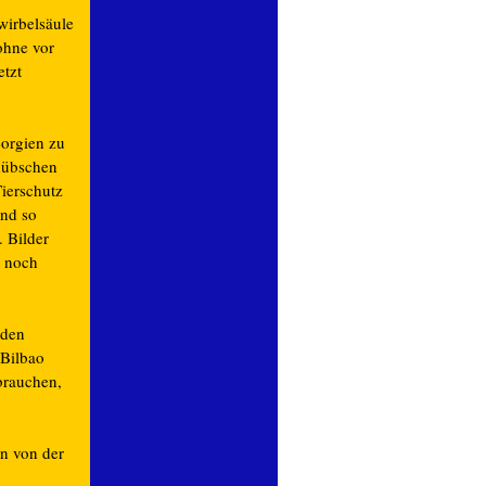
wirbelsäule
ohne vor
etzt
orgien zu
 hübschen
Tierschutz
Und so
. Bilder
e noch
 den
Bilbao
brauchen,
n von der