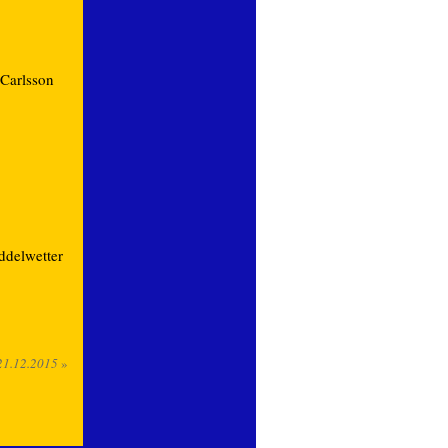
 Carlsson
ddelwetter
21.12.2015
»