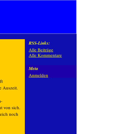
RSS-Links:
Alle Beiträge
Alle Kommentare
Meta
Anmelden
ft
e Auszeit.
n-
t von sich.
leich noch