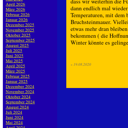
dass wir weiterhin die F
April 2026
dann endlich mal wieder
März 2026
Temperaturen, mit dem b
Februar 2026
Januar 2026
Bruchsteinmauer. Viellei
Dezember 2025
etwas mehr dran bleiben 
November 2025
bekommen ( die Hoffnung
Oktober 2025
September 2025
Winter könnte es gelin
August 2025
Juli 2025
Juni 2025
Mai 2025
«
19.08.2020
April 2025
März 2025
Februar 2025
Januar 2025
Dezember 2024
November 2024
Oktober 2024
September 2024
August 2024
Juli 2024
Juni 2024
Mai 2024
April 2024