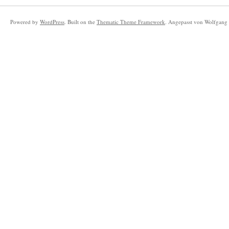
Powered by
WordPress
. Built on the
Thematic Theme Framework
. Angepasst von Wolfgang 