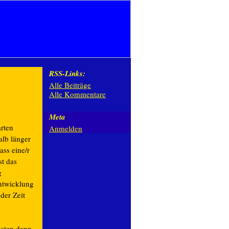
RSS-Links:
Alle Beiträge
Alle Kommentare
Meta
arten
Anmelden
lb länger
ss eine/r
st das
g
Entwicklung
der Zeit
daten dann