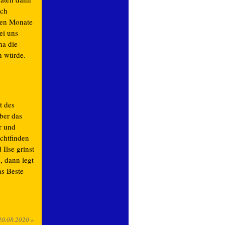
ach
zten Monate
ei uns
na die
n würde.
t des
ber das
r und
chtfinden
 Ilse grinst
, dann legt
as Beste
20.08.2020
»