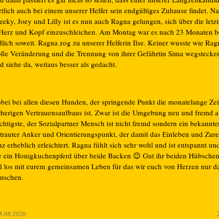
ztlich auch bei einem unserer Helfer sein endgültiges Zuhause findet. N
eeky, Joey und Lilly ist es nun auch Ragna gelungen, sich über die let
 Herz und Kopf einzuschleichen. Am Montag war es nach 23 Monaten b
dlich soweit. Ragna zog zu unserer Helferin Ilse. Keiner wusste wie Rag
oße Veränderung und die Trennung von ihrer Gefährtin Sima wegstecke
 siehe da, weitaus besser als gedacht.
bei bei allen diesen Hunden, der springende Punkt die monatelange Zei
rherigen Vertrauensaufbaus ist. Zwar ist die Umgebung neu und fremd a
chtigste, der Sozialpartner Mensch ist nicht fremd sondern ein bekannte
rtrauter Anker und Orientierungspunkt, der damit das Einleben und Zure
z erheblich erleichtert. Ragna fühlt sich sehr wohl und ist entspannt und
e ein Honigkuchenpferd über beide Backen 😉 Gut ihr beiden Hübschen
l los mit eurem gemeinsamen Leben für das wir euch von Herzen nur d
nschen.
8.08.2020