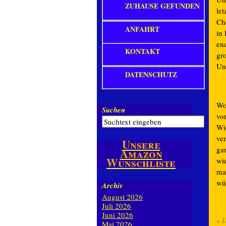
ZUHAUSE GEFUNDEN
let
Ch
ANFAHRT
in
en
KONTAKT
gr
Und
DATENSCHUTZ
Wo
Suchen
vo
Wi
ve
Unsere
gan
Amazon
Wunschliste
wi
ma
wü
Archiv
August 2026
Juli 2026
Juni 2026
«
1
Mai 2026