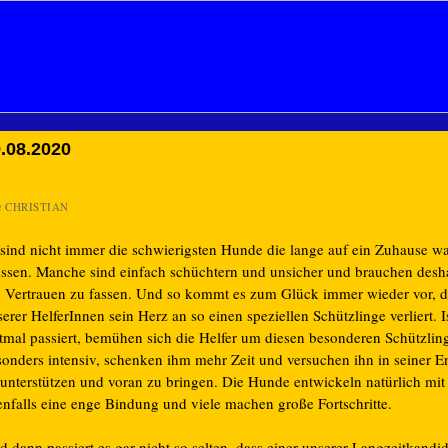
.08.2020
n
CHRISTIAN
 sind nicht immer die schwierigsten Hunde die lange auf ein Zuhause w
ssen. Manche sind einfach schüchtern und unsicher und brauchen desha
 Vertrauen zu fassen. Und so kommt es zum Glück immer wieder vor, da
erer HelferInnen sein Herz an so einen speziellen Schützlinge verliert. I
stmal passiert, bemühen sich die Helfer um diesen besonderen Schützlin
sonders intensiv, schenken ihm mehr Zeit und versuchen ihn in seiner 
 unterstützen und voran zu bringen. Die Hunde entwickeln natürlich mit 
enfalls eine enge Bindung und viele machen große Fortschritte.
 dann passiert es gar nicht so selten, dass einer unserer Langzeitkandi