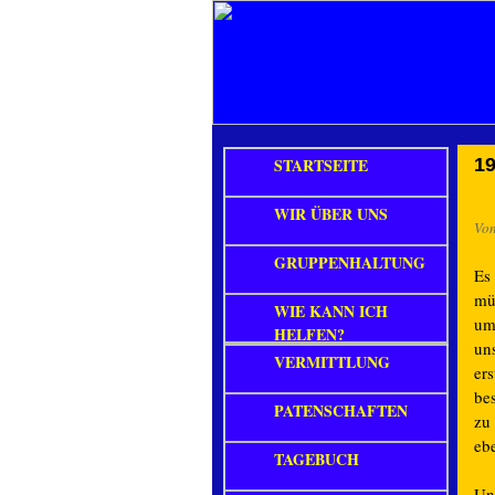
STARTSEITE
19
WIR ÜBER UNS
Vo
GRUPPENHALTUNG
Es
mü
WIE KANN ICH
um
HELFEN?
uns
VERMITTLUNG
er
be
PATENSCHAFTEN
zu
eb
TAGEBUCH
Und