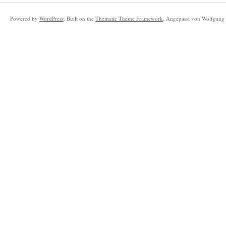
Powered by
WordPress
. Built on the
Thematic Theme Framework
. Angepasst von Wolfgang 