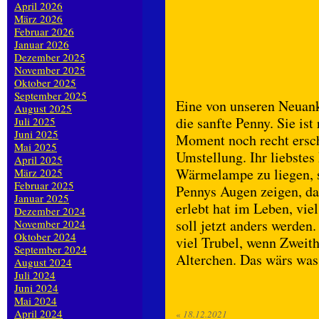
April 2026
März 2026
Februar 2026
Januar 2026
Dezember 2025
November 2025
Oktober 2025
September 2025
Eine von unseren Neuan
August 2025
die sanfte Penny. Sie is
Juli 2025
Juni 2025
Moment noch recht ersch
Mai 2025
Umstellung. Ihr liebstes 
April 2025
Wärmelampe zu liegen, s
März 2025
Februar 2025
Pennys Augen zeigen, da
Januar 2025
erlebt hat im Leben, vie
Dezember 2024
soll jetzt anders werden
November 2024
Oktober 2024
viel Trubel, wenn Zweit
September 2024
Alterchen. Das wärs was
August 2024
Juli 2024
Juni 2024
Mai 2024
April 2024
«
18.12.2021