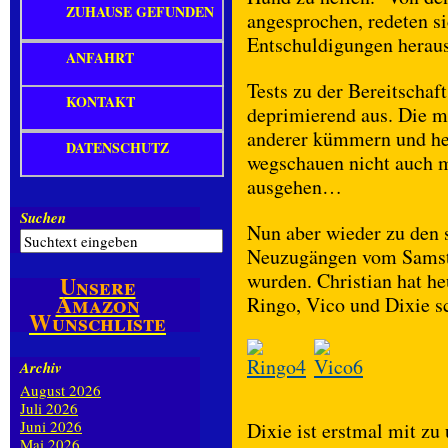
ZUHAUSE GEFUNDEN
angesprochen, redeten s
Entschuldigungen heraus.
ANFAHRT
Tests zu der Bereitschaf
KONTAKT
deprimierend aus. Die me
anderer kümmern und helf
DATENSCHUTZ
wegschauen nicht auch m
ausgehen…
Suchen
Nun aber wieder zu den
Neuzugängen vom Samstag
wurden. Christian hat heu
Unsere
Amazon
Ringo, Vico und Dixie s
Wunschliste
Archiv
August 2026
Juli 2026
Juni 2026
Dixie ist erstmal mit zu
Mai 2026