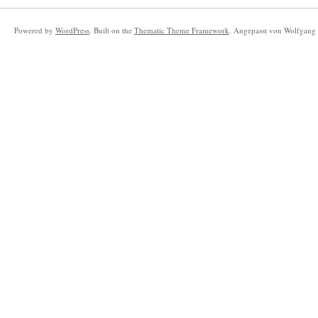
Powered by
WordPress
. Built on the
Thematic Theme Framework
. Angepasst von Wolfgang 