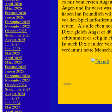
es mir vom ersten Augen
April 2026
Augen und ihr wisst was
März 2026
Februar 2026
haben ihn freundlich wi
Januar 2026
vor den Spielaufforderu
Dezember 2025
retten. Als alle eben no
November 2025
Oktober 2025
Dixie gleich Angst er dü
September 2025
schlummert er selig in 
August 2025
ist auch Dixie in der Ve
Juli 2025
Juni 2025
verdammt nette Mensc
Mai 2025
April 2025
März 2025
Februar 2025
Januar 2025
Dezember 2024
November 2024
«
Ringo
Oktober 2024
September 2024
August 2024
Juli 2024
Juni 2024
Mai 2024
April 2024