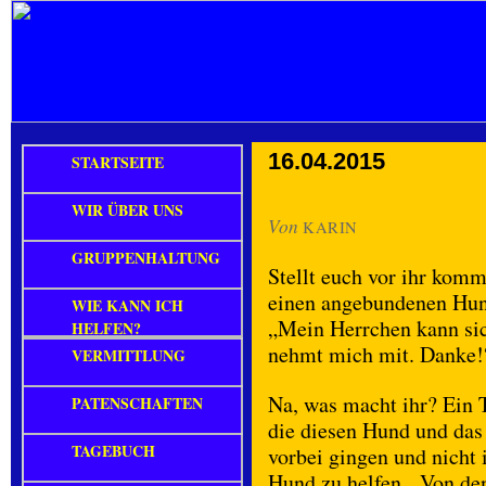
16.04.2015
STARTSEITE
WIR ÜBER UNS
Von
KARIN
GRUPPENHALTUNG
Stellt euch vor ihr komm
einen angebundenen Hund
WIE KANN ICH
„Mein Herrchen kann si
HELFEN?
nehmt mich mit. Danke!
VERMITTLUNG
Na, was macht ihr? Ein 
PATENSCHAFTEN
die diesen Hund und das 
TAGEBUCH
vorbei gingen und nicht 
Hund zu helfen. Von den