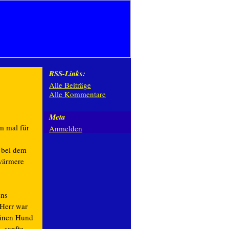
RSS-Links:
Alle Beiträge
Alle Kommentare
Meta
m mal für
Anmelden
e bei dem
 wärmere
ens
 Herr war
einen Hund
 sanfte