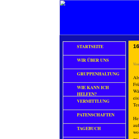
STARTSEITE
16
WIR ÜBER UNS
Vo
GRUPPENHALTUNG
Al
Fr
WIE KANN ICH
Wä
HELFEN?
ei
VERMITTLUNG
Tem
PATENSCHAFTEN
He
au
TAGEBUCH
wo
zu