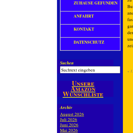
ZUHAUSE GEFUNDEN
Bu
an
ANFAHRT
fa
ga
KONTAKT
de
un
DATENSCHUTZ
ze
Suchen
«
1
Unsere
Amazon
Wunschliste
Archiv
August 2026
Juli 2026
Juni 2026
Mai 2026