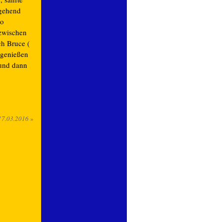
ggehend
so
nzwischen
ch Bruce (
 genießen
 und dann
17.03.2016
»