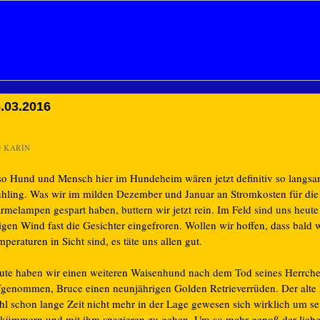
.03.2016
n
KARIN
so Hund und Mensch hier im Hundeheim wären jetzt definitiv so langsa
ühling. Was wir im milden Dezember und Januar an Stromkosten für die
rmelampen gespart haben, buttern wir jetzt rein. Im Feld sind uns heut
sigen Wind fast die Gesichter eingefroren. Wollen wir hoffen, dass bald
peraturen in Sicht sind, es täte uns allen gut.
ute haben wir einen weiteren Waisenhund nach dem Tod seines Herrch
fgenommen, Bruce einen neunjährigen Golden Retrieverrüden. Der alte
hl schon lange Zeit nicht mehr in der Lage gewesen sich wirklich um s
 kümmern und mit ihm spazieren zu gehen. Um so mehr genoß der liebe,