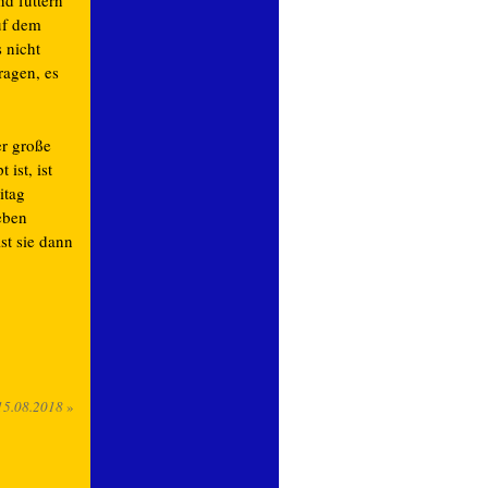
d füttern
uf dem
 nicht
ragen, es
er große
ist, ist
itag
eben
ist sie dann
15.08.2018
»