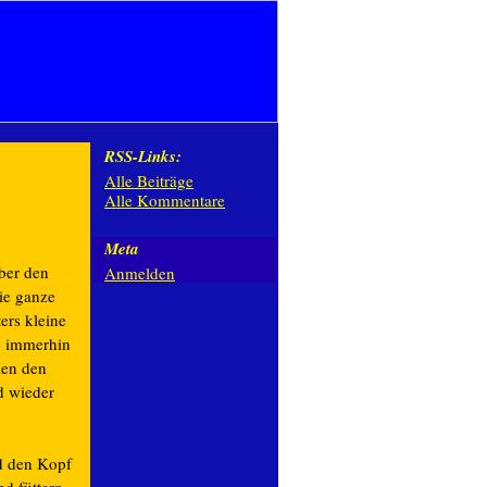
RSS-Links:
Alle Beiträge
Alle Kommentare
Meta
ber den
Anmelden
die ganze
ers kleine
nd immerhin
den den
d wieder
nd den Kopf