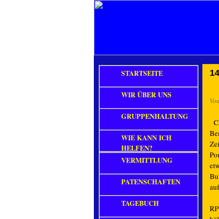
STARTSEITE
14
WIR ÜBER UNS
Vo
GRUPPENHALTUNG
Ca
Ber
WIE KANN ICH
Zei
HELFEN?
Po
VERMITTLUNG
et
Bu
PATENSCHAFTEN
au
TAGEBUCH
RP