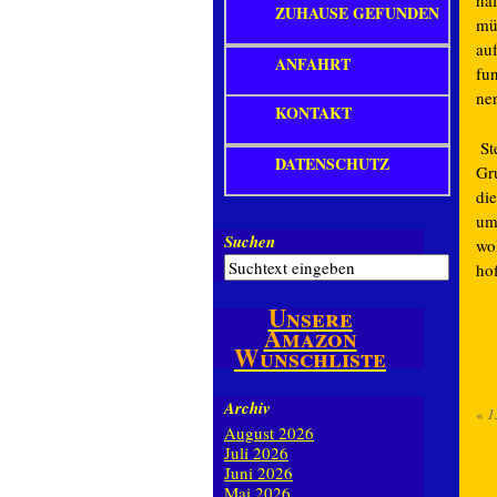
hä
ZUHAUSE GEFUNDEN
mü
au
ANFAHRT
fu
ne
KONTAKT
St
DATENSCHUTZ
Gru
di
um
Suchen
wol
ho
Unsere
Amazon
Wunschliste
Archiv
«
1
August 2026
Juli 2026
Juni 2026
Mai 2026