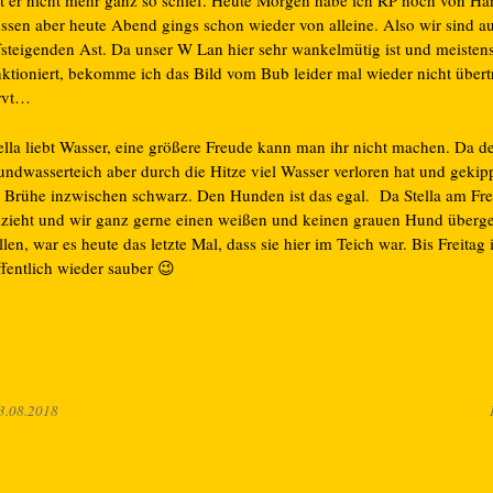
lt er nicht mehr ganz so schief. Heute Morgen habe ich RP noch von Han
ssen aber heute Abend gings schon wieder von alleine. Also wir sind a
fsteigenden Ast. Da unser W Lan hier sehr wankelmütig ist und meistens
nktioniert, bekomme ich das Bild vom Bub leider mal wieder nicht übert
rvt…
ella liebt Wasser, eine größere Freude kann man ihr nicht machen. Da d
ndwasserteich aber durch die Hitze viel Wasser verloren hat und gekippt 
e Brühe inzwischen schwarz. Den Hunden ist das egal. Da Stella am Fre
zieht und wir ganz gerne einen weißen und keinen grauen Hund überg
len, war es heute das letzte Mal, dass sie hier im Teich war. Bis Freitag 
ffentlich wieder sauber 😉
3.08.2018