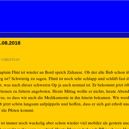
.08.2018
n
CHRISTIAN
ptain Flint ist wieder an Bord sprich Zuhause. Ob der alte Bub schon ü
g ist? Schwierig zu sagen. Flinti ist noch sehr schlapp und schläft fast 
t, was nach dieser schweren Op ja auch normal ist. Er bekommt jetzt öft
rtionen zu futtern angeboten. Heute Mittag wollte er nichts, heute Abe
was, so dass wir auch die Medikamente in ihn hinein bekamen. Wir wer
b jetzt schön langsam aufpäppeln und hoffen, dass er sich gut erholt un
f die Pfoten kommt.
 ist immer noch wackelig aber schon wieder viel mobiler als gestern u