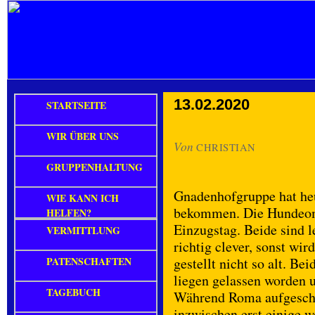
13.02.2020
STARTSEITE
WIR ÜBER UNS
Von
CHRISTIAN
GRUPPENHALTUNG
Gnadenhofgruppe hat he
WIE KANN ICH
bekommen. Die Hundeomi
HELFEN?
Einzugstag. Beide sind 
VERMITTLUNG
richtig clever, sonst wir
PATENSCHAFTEN
gestellt nicht so alt. B
liegen gelassen worden 
TAGEBUCH
Während Roma aufgeschlo
inzwischen erst einige w