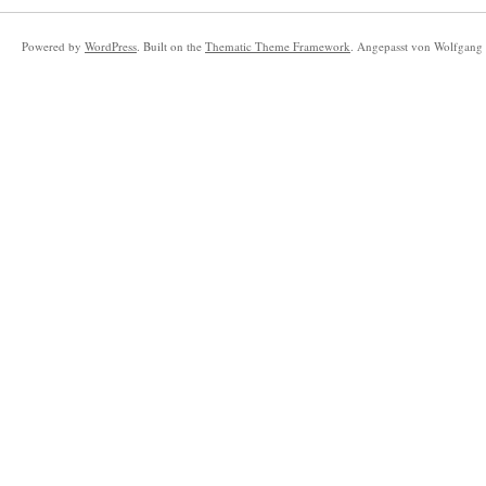
Powered by
WordPress
. Built on the
Thematic Theme Framework
. Angepasst von Wolfgang 