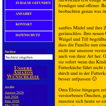
ZUHAUSE GEFUNDEN
freudiger und offener. 
beobachten genau was in
ANFAHRT
KONTAKT
sanftes Mädel und ihre 
geräuschlos. Ihre neuen 
DATENSCHUTZ
Waigel und Till begrüßte
dass die Familie nun ei
nicht nur unserem verstor
Suchen
auch von ihrer Art her. 
sie sofort wenn das Kind
Unsere
Futterküche führt nicht 
Amazon
durch und in der Futter
Wunschliste
besser aufpassen 🙂
Archiv
Oma Eloise hingegen zei
August 2026
verstorbenen Ömchen, ge
Juli 2026
mussten sich heute so e
Juni 2026
Mai 2026