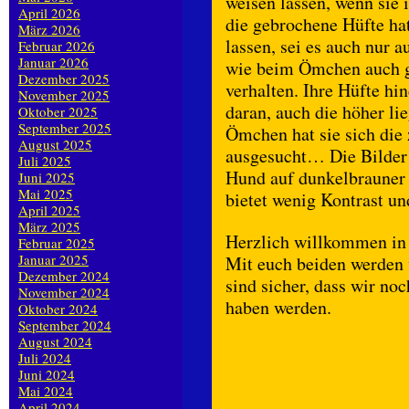
weisen lassen, wenn sie
April 2026
die gebrochene Hüfte hat
März 2026
lassen, sei es auch nur 
Februar 2026
Januar 2026
wie beim Ömchen auch gl
Dezember 2025
verhalten. Ihre Hüfte hi
November 2025
daran, auch die höher l
Oktober 2025
September 2025
Ömchen hat sie sich die 
August 2025
ausgesucht… Die Bilder 
Juli 2025
Hund auf dunkelbrauner 
Juni 2025
Mai 2025
bietet wenig Kontrast u
April 2025
März 2025
Herzlich willkommen in 
Februar 2025
Januar 2025
Mit euch beiden werden 
Dezember 2024
sind sicher, dass wir no
November 2024
haben werden.
Oktober 2024
September 2024
August 2024
Juli 2024
Juni 2024
Mai 2024
April 2024