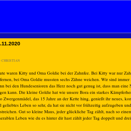
.11.2020
n
CHRISTIAN
ute waren Kitty und Oma Goldie bei der Zahnfee. Bei Kitty war nur Zah
tfernen, bei Oma Goldie mussten sechs Zähne weichen. Wir sind immer 
nn bei den Hundesenioren das Herz noch gut genug ist, dass man eine
gen kann. Die kleine Goldie hat wie unsere Bora ein starkes Kämpferhe
lo Zwergenmädel, das 15 Jahre an der Kette hing, genießt ihr neues, ko
 geliebtes Leben so sehr, da hat sie nicht vor frühzeitig aufzugeben und
streichen. Gut so kleine Maus, jeder glückliche Tag zählt, nach so eine
erablen Leben wie du es hinter dir hast zählt jeder Tag doppelt und drei