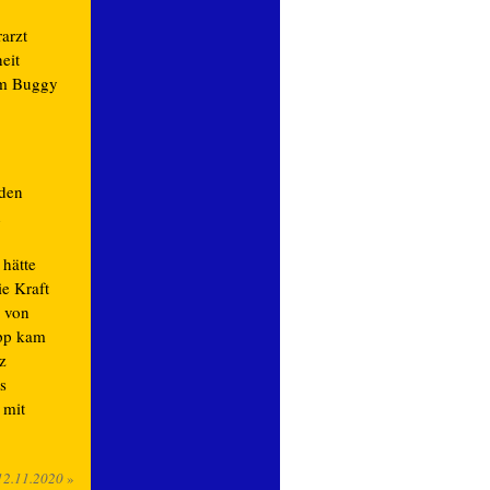
arzt
eit
em Buggy
nden
h
hätte
e Kraft
 von
ipp kam
z
s
 mit
12.11.2020
»