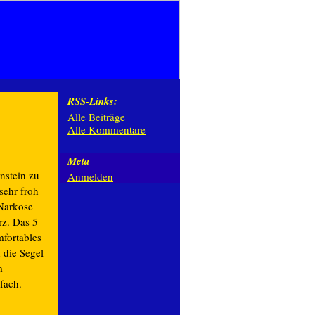
RSS-Links:
Alle Beiträge
Alle Kommentare
Meta
nstein zu
Anmelden
sehr froh
 Narkose
rz. Das 5
mfortables
 die Segel
m
fach.