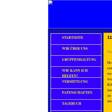
STARTSEITE
11
WIR ÜBER UNS
Vo
GRUPPENHALTUNG
He
en
WIE KANN ICH
we
HELFEN?
wa
VERMITTLUNG
Ki
und
PATENSCHAFTEN
zu 
mis
TAGEBUCH