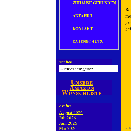
ZUHAUSE GEFUNDEN
Bei
ANFAHRT
mö
gr
KONTAKT
ge
DATENSCHUTZ
Suchen
Unsere
Amazon
Wunschliste
Archiv
August 2026
Juli 2026
Juni 2026
Mai 2026
«
1