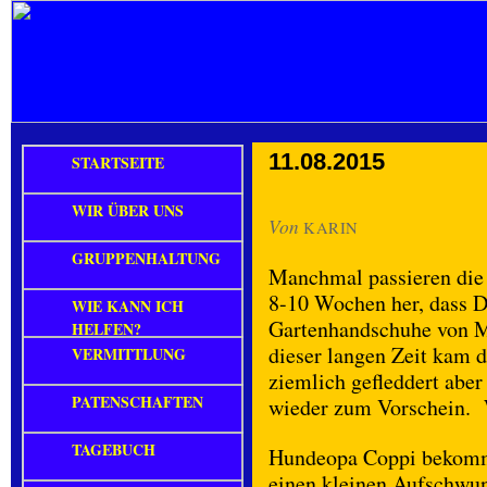
11.08.2015
STARTSEITE
WIR ÜBER UNS
Von
KARIN
GRUPPENHALTUNG
Manchmal passieren die 
8-10 Wochen her, dass Da
WIE KANN ICH
Gartenhandschuhe von M
HELFEN?
dieser langen Zeit kam
VERMITTLUNG
ziemlich gefleddert abe
PATENSCHAFTEN
wieder zum Vorschein. 
TAGEBUCH
Hundeopa Coppi bekommt
einen kleinen Aufschwun