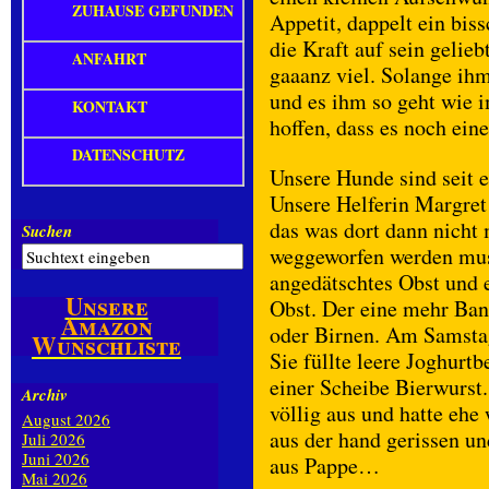
ZUHAUSE GEFUNDEN
Appetit, dappelt ein bi
die Kraft auf sein gelieb
ANFAHRT
gaaanz viel. Solange ih
und es ihm so geht wie i
KONTAKT
hoffen, dass es noch eine
DATENSCHUTZ
Unsere Hunde sind seit e
Unsere Helferin Margret 
das was dort dann nicht
Suchen
weggeworfen werden muss,
angedätschtes Obst und e
Unsere
Obst. Der eine mehr Ban
Amazon
oder Birnen. Am Samstag
Wunschliste
Sie füllte leere Joghurt
einer Scheibe Bierwurst.
Archiv
völlig aus und hatte ehe
August 2026
aus der hand gerissen un
Juli 2026
Juni 2026
aus Pappe…
Mai 2026