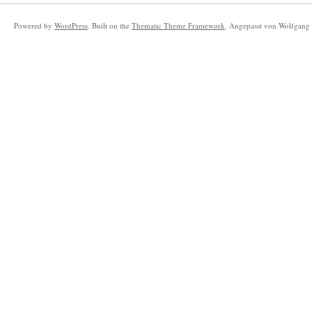
Powered by
WordPress
. Built on the
Thematic Theme Framework
. Angepasst von Wolfgang 